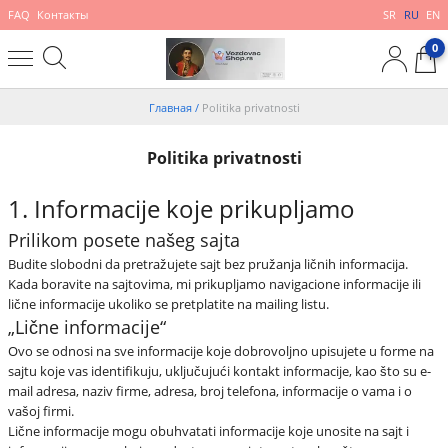
FAQ
Контакты
SR
RU
EN
0
Главная
/
Politika privatnosti
Politika privatnosti
1. Informacije koje prikupljamo
Prilikom posete našeg sajta
Budite slobodni da pretražujete sajt bez pružanja ličnih informacija.
Kada boravite na sajtovima, mi prikupljamo navigacione informacije ili
lične informacije ukoliko se pretplatite na mailing listu.
„Lične informacije“
Ovo se odnosi na sve informacije koje dobrovoljno upisujete u forme na
sajtu koje vas identifikuju, uključujući kontakt informacije, kao što su e-
mail adresa, naziv firme, adresa, broj telefona, informacije o vama i o
vašoj firmi.
Lične informacije mogu obuhvatati informacije koje unosite na sajt i