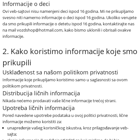
Informacije o deci
Ovi veb-sajtovi nisu namenjeni deci ispod 16 godina. Mi ne prikupljamo
svesno niti namerno informacije o deci ispod 16 godina. Ukoliko verujete
da smo prikupili informacije o detetu ispod 16 godina, kontaktirajte nas
na mail vozdshop@hotmail.com, kako bismo uklonili i obrisali ovakve
informacije.
2. Kako koristimo informacije koje smo
prikupili
Usklađenost sa našom politikom privatnosti
Informacije koje prikupljamo koristimo samo u saglasnosti sa ovom
politikom privatnosti.
Distribucija ličnih informacija
Nikada nećemo prodavati vaše lične informacije trećoj strani.
Upotreba ličnih informacija
Pored navedene upotrebe podataka u ovoj politici privatnosti, lične
informacije možemo koristiti za:
unapređenje vašeg korisničkog iskustva, kroz prilagođavanje veb-
sajta;