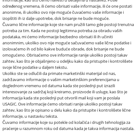
određenog vremena, ili ćemo obrisati vaše informacije, ili će one postati
anonimne, ili ukoliko ovo nije moguće čuvaćemo vaše informacije i
izopštiti ih iz dalje upotrebe, dok brisanje ne bude moguće.
Čuvamo lične informacije koje ste nam pružili tamo gde postoji trenutna
potreba za tim. Kada ne postoji legitimna potreba za obradu vaših
podataka, mi ćemo informacije bezbedno obrisati ili ih učiniti
anonimnim, ukoliko ovo nije moguće sačuvaćemo vaše lične podatke i
izolovaćemo ih od bilo kakve buduće obrade, dok brisanje ne bude
omogućeno. Obrisaćemo ove informacije ranije ukoliko postoji takav
zahtev, kao što je objašnjeno u odeljku kako da pristupite i kontrolišete
svoje lične podatke u daljem tekstu.
Ukoliko ste se odlučili da primate marketinški materijal od nas,
zadržavamo informacije o vašim marketinškim preferencijama u
doglednom vremenu od datuma kada ste poslednji put izrazili
interesovanje za sadržaj koji kreiramo, proizvode ili usluge, kao što je
informacija kada ste poslednji put otvorili mail koji vam je poslala
USAGIC. Ove informacije ćemo obrisati ranije ukoliko postoji takav
zahtev, kao što je opisano u delu kako da pristupite i kontrolišete lične
informacije, u nastavku teksta.
Čuvamo informacije koje su potekle od kolačića i drugih tehnologija za
praćenje u razumnom roku od datuma kada je takva informacija nastala.