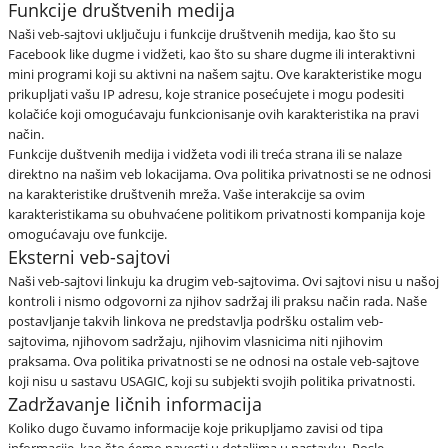
Funkcije društvenih medija
Naši veb-sajtovi uključuju i funkcije društvenih medija, kao što su
Facebook like dugme i vidžeti, kao što su share dugme ili interaktivni
mini programi koji su aktivni na našem sajtu. Ove karakteristike mogu
prikupljati vašu IP adresu, koje stranice posećujete i mogu podesiti
kolačiće koji omogućavaju funkcionisanje ovih karakteristika na pravi
način.
Funkcije duštvenih medija i vidžeta vodi ili treća strana ili se nalaze
direktno na našim veb lokacijama. Ova politika privatnosti se ne odnosi
na karakteristike društvenih mreža. Vaše interakcije sa ovim
karakteristikama su obuhvaćene politikom privatnosti kompanija koje
omogućavaju ove funkcije.
Eksterni veb-sajtovi
Naši veb-sajtovi linkuju ka drugim veb-sajtovima. Ovi sajtovi nisu u našoj
kontroli i nismo odgovorni za njihov sadržaj ili praksu način rada. Naše
postavljanje takvih linkova ne predstavlja podršku ostalim veb-
sajtovima, njihovom sadržaju, njihovim vlasnicima niti njihovim
praksama. Ova politika privatnosti se ne odnosi na ostale veb-sajtove
koji nisu u sastavu USAGIC, koji su subjekti svojih politika privatnosti.
Zadržavanje ličnih informacija
Koliko dugo čuvamo informacije koje prikupljamo zavisi od tipa
informacije, kao što ćemo navesti u detaljima u nastavku. Posle