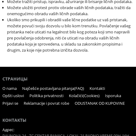
Možete tražiti pristup, ispravku, ažuriranje ili brisanje ličnih podataka.
Možete uložiti protest protiv obrade vaših ličnih podataka, tražiti da
onemogućimo obradu vaših ličnih podataka.
Ukoliko smo prikupili i obradili vaše lične podatke uz vaš pristanak,
možete povući svoju dozvolu u bilo kom trenutku. Povlačenje vašeg
pristanka neće uticati na legalnost bilo kog poteza koji smo napravili
pre povlačenja odobrenja, niti će uticati na obradu vaših ličnih
podataka koja je sprovedena, u skladu sa zakonskim propisima i
drugim, za koje nije potrebna izričita dozvola.
СТРАНИЦЫ
O nama
Najčešće postavljana pitanja(FAQ)
Kontakti
Opšti uslovi
Politika privatnosti
Kolačići(Cookies)
Isporuka
Prijavi se
Reklamacije i povrat robe
ODUSTANAK OD KUPOVINE
КОНТАКТЫ
Адрес:
PAUNOVA 24 - TC CENTAR BANJICA -LOKAL 21 RADNO VREME 09H-16H