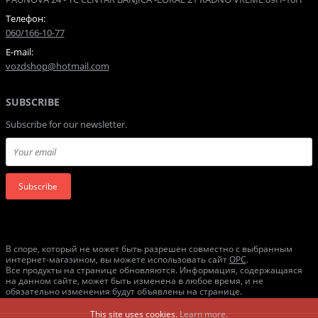
Телефон:
060/166-10-77
E-mail:
vozdshop@hotmail.com
SUBSCRIBE
Subscribe for our newsletter.
Subscribe
В споре, который не может быть разрешен совместно с выбранным
интернет-магазином, вы можете использовать сайт
ОРС
.
Все продукты на странице обновляются. Информация, содержащаяся
на данном сайте, может быть изменена в любое время, и не
обязательно изменения будут объявлены на странице.
This site uses cookies.
Learn more.