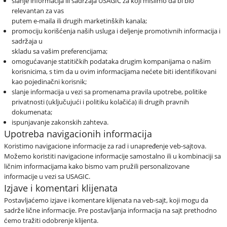
slanje informacija ili sadržaja USAGIC za koji mislimo da bi bio
relevantan za vas
putem e-maila ili drugih marketinških kanala;
promociju korišćenja naših usluga i deljenje promotivnih informacija i
sadržaja u
skladu sa vašim preferencijama;
omogućavanje statitičkih podataka drugim kompanijama o našim
korisnicima, s tim da u ovim informacijama nećete biti identifikovani
kao pojedinačni korisnik;
slanje informacija u vezi sa promenama pravila upotrebe, politike
privatnosti (uključujući i politiku kolačića) ili drugih pravnih
dokumenata;
ispunjavanje zakonskih zahteva.
Upotreba navigacionih informacija
Koristimo navigacione informacije za rad i unapređenje veb-sajtova.
Možemo koristiti navigacione informacije samostalno ili u kombinaciji sa
ličnim informacijama kako bismo vam pružili personalizovane
informacije u vezi sa USAGIC.
Izjave i komentari klijenata
Postavljaćemo izjave i komentare klijenata na veb-sajt, koji mogu da
sadrže lične informacije. Pre postavljanja informacija na sajt prethodno
ćemo tražiti odobrenje klijenta.