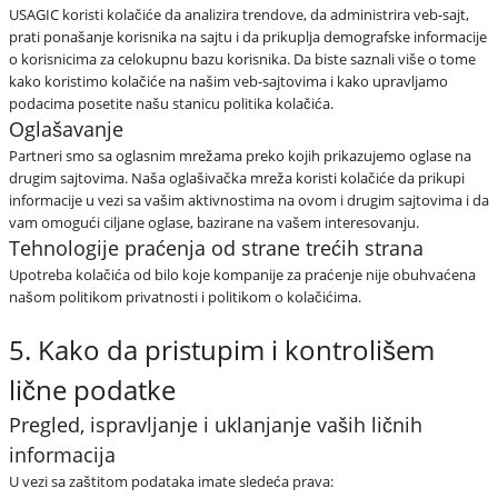
USAGIC koristi kolačiće da analizira trendove, da administrira veb-sajt,
prati ponašanje korisnika na sajtu i da prikuplja demografske informacije
o korisnicima za celokupnu bazu korisnika. Da biste saznali više o tome
kako koristimo kolačiće na našim veb-sajtovima i kako upravljamo
podacima posetite našu stanicu politika kolačića.
Oglašavanje
Partneri smo sa oglasnim mrežama preko kojih prikazujemo oglase na
drugim sajtovima. Naša oglašivačka mreža koristi kolačiće da prikupi
informacije u vezi sa vašim aktivnostima na ovom i drugim sajtovima i da
vam omogući ciljane oglase, bazirane na vašem interesovanju.
Tehnologije praćenja od strane trećih strana
Upotreba kolačića od bilo koje kompanije za praćenje nije obuhvaćena
našom politikom privatnosti i politikom o kolačićima.
5. Kako da pristupim i kontrolišem
lične podatke
Pregled, ispravljanje i uklanjanje vaših ličnih
informacija
U vezi sa zaštitom podataka imate sledeća prava: