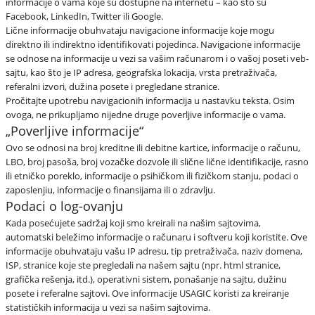
informacije o vama koje su dostupne na internetu – kao što su
Facebook, LinkedIn, Twitter ili Google.
Lične informacije obuhvataju navigacione informacije koje mogu
direktno ili indirektno identifikovati pojedinca. Navigacione informacije
se odnose na informacije u vezi sa vašim računarom i o vašoj poseti veb-
sajtu, kao što je IP adresa, geografska lokacija, vrsta pretraživača,
referalni izvori, dužina posete i pregledane stranice.
Pročitajte upotrebu navigacionih informacija u nastavku teksta. Osim
ovoga, ne prikupljamo nijedne druge poverljive informacije o vama.
„Poverljive informacije“
Ovo se odnosi na broj kreditne ili debitne kartice, informacije o računu,
LBO, broj pasoša, broj vozačke dozvole ili slične lične identifikacije, rasno
ili etničko poreklo, informacije o psihičkom ili fizičkom stanju, podaci o
zaposlenjiu, informacije o finansijama ili o zdravlju.
Podaci o log-ovanju
Kada posećujete sadržaj koji smo kreirali na našim sajtovima,
automatski beležimo informacije o računaru i softveru koji koristite. Ove
informacije obuhvataju vašu IP adresu, tip pretraživača, naziv domena,
ISP, stranice koje ste pregledali na našem sajtu (npr. html stranice,
grafička rešenja, itd.), operativni sistem, ponašanje na sajtu, dužinu
posete i referalne sajtovi. Ove informacije USAGIC koristi za kreiranje
statističkih informacija u vezi sa našim sajtovima.