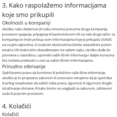
3. Kako raspolažemo informacijama
koje smo prikupili
Okolnosti u kompaniji
Ukoliko našu delatnost (ili našu imovinu) preuzme druga kompanija
procesom spajanja, pripajanja ili bankrotstvom i/ili na neki drugi način, ta
kompanija će imati pristup svim informacijama koje je prikupila USAGIC
na svojim sajtovima. O ovakvim okolnostima bićete obavešteni putem
email-a i/ili istaknutim obaveštenjem na našem sajtu, ukoliko dođe do
promene u vlasništvu, upotrebi vaših ličnih informacija i daljim koracima
šta možete preduzeti u vezi sa vašim ličnim informacijama.
Prinudno otkrivanje
Zadržavamo pravo da koristimo ili priložimo vaše lične informacije,
ukoliko je to propisano zakonom ili osnovano verujemo da je upotreba
ili prilog neophodan da zaštiti naša prava, sigurnost ili sigurnost drugih,
istraživanje obmane, ili kako bismo se usaglasili sa zakonom, zahtevom
suda ili pravnim procesom.
4. Kolačići
Kolačići