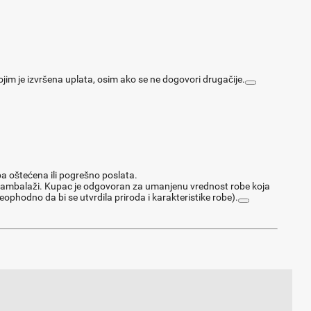
im je izvršena uplata, osim ako se ne dogovori drugačije.
ba oštećena ili pogrešno poslata.
j ambalaži. Kupac je odgovoran za umanjenu vrednost robe koja
phodno da bi se utvrdila priroda i karakteristike robe).