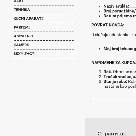
ALAT
Naziv artikla:
___
TEHNIKA
Broj porudžbine
Datum prijema r
KUCNI APARATI
POVRAT NOVCA:
PARFEMI
U slučaju odustanka, ku
ASESOARI
KAMERE
Moj broj tekućeg
SEXY SHOP
NAPOMENE ZA KUPCA
Rok:
Obrazac nam
Trošak vraćanja
Stanje robe:
Roba
nastane kao posle
Страницы