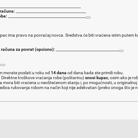
____________________________________________
/računa:
______________________________________
obe:
__________________________________________
pac ima pravo na povraćaj novca. Sredstva će biti vraćena istim putem koj
 računa za povrat (opciono):
__________________________________
:
 morate poslati u roku od
14 dana
od dana kada ste primili robu.
:
Direktne troškove vraćanja robe (poštarinu)
snosi kupac
, osim ako je ro
 mora biti vraćena u neoštećenom stanju i, po mogućnosti, u originalno
dica rukovanja robom na način koji nije adekvatan (preko onoga što je neo