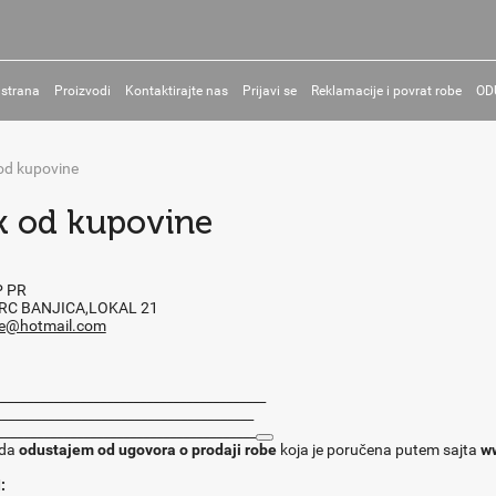
 strana
Proizvodi
Kontaktirajte nas
Prijavi se
Reklamacije i povrat robe
OD
od kupovine
 od kupovine
 PR
RC BANJICA,LOKAL 21
je@hotmail.com
________________________________________
______________________________________
_______________________________________
 da
odustajem od ugovora o prodaji robe
koja je poručena putem sajta
w
: