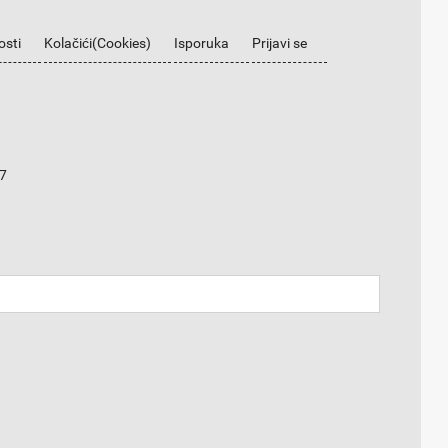
osti
Kolačići(Cookies)
Isporuka
Prijavi se
7