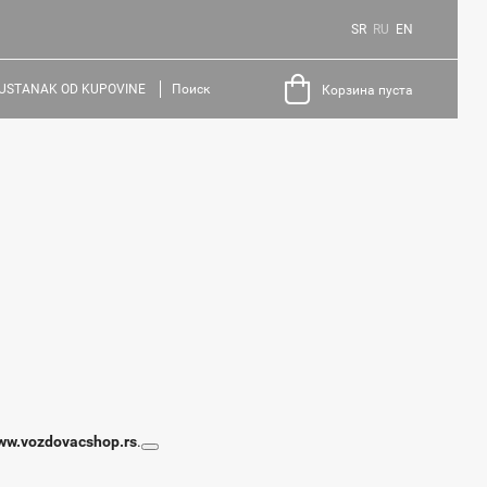
SR
RU
EN
USTANAK OD KUPOVINE
Поиск
Корзина пуста
ww.vozdovacshop.rs
.