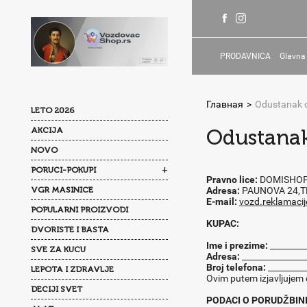
PRODAVNICA
Glavna
Главная
>
Odustanak 
LETO 2026
AKCIJA
Odustanak
NOVO
+
PORUCI-POKUPI
Pravno lice:
DOMISHOP
VGR MASINICE
Adresa:
PAUNOVA 24,T
E-mail:
vozd.reklamaci
POPULARNI PROIZVODI
KUPAC:
DVORISTE I BASTA
Ime i prezime:
_________
SVE ZA KUCU
Adresa:
________________
Broj telefona:
_________
LEPOTA I ZDRAVLJE
Ovim putem izjavljujem
DECIJI SVET
PODACI O PORUDŽBINI