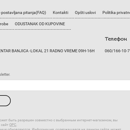
 postavljana pitanja(FAQ)
Kontakti
Opšti uslovi
Politika privatn
 robe
ODUSTANAK OD KUPOVINE
Телефон
CENTAR BANJICA -LOKAL 21 RADNO VREME 09H-16H
060/166-10-7
letter.
 может быть разрешен совместно с выбранным интернет-магазином, вы
 сайт
ОРС
.
анице обновляются. Информация, содержащаяся на данном сайте, может