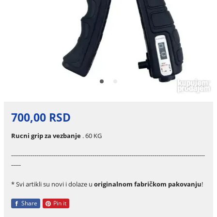
700,00 RSD
Rucni grip za vezbanje
. 60 KG
----------------------------------------------------------------------------------------------------
-----
* Svi artikli su novi i dolaze u
originalnom fabričkom pakovanju
!
Share
Pin it