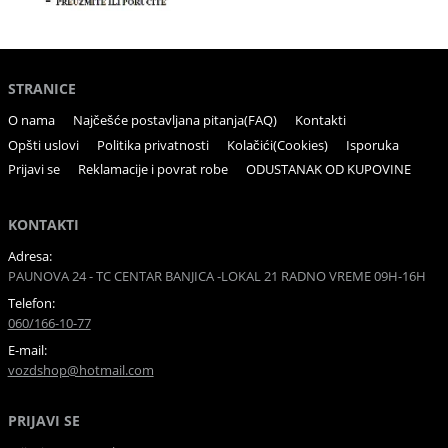
STRANICE
O nama
Najčešće postavljana pitanja(FAQ)
Kontakti
Opšti uslovi
Politika privatnosti
Kolačići(Cookies)
Isporuka
Prijavi se
Reklamacije i povrat robe
ODUSTANAK OD KUPOVINE
KONTAKTI
Adresa:
PAUNOVA 24 - TC CENTAR BANJICA -LOKAL 21 RADNO VREME 09H-16H
Telefon:
060/166-10-77
E-mail:
vozdshop@hotmail.com
PRIJAVI SE