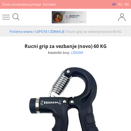
Često postavljana pitanja
Kontakti
SR
RU
EN
Početna strana
/
LEPOTA I ZDRAVLJE
/
Rucni grip za vezbanje (novo) 60 KG
Rucni grip za vezbanje (novo) 60 KG
Kataloški broj:
LZ05269