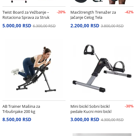
Twist Board za Vežbanje –
-20%
MaxStrength Trenažer za
-42%
Rotaciona Sprava za Struk
Jačanje Celog Tela
i Stomak
5.000,00 RSD
2.200,00 RSD
6.300,00 RSD
3.800,00 RSD
AB Trainer Mašina za
Mini bicikl Sobni bicikl
-30%
Trbušnjake 200 kg
pedale Kucni mini bickl
8.500,00 RSD
3.000,00 RSD
4.300,00 RSD