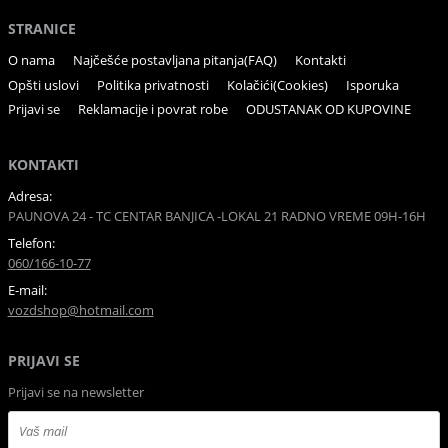
STRANICE
O nama
Najčešće postavljana pitanja(FAQ)
Kontakti
Opšti uslovi
Politika privatnosti
Kolačići(Cookies)
Isporuka
Prijavi se
Reklamacije i povrat robe
ODUSTANAK OD KUPOVINE
KONTAKTI
Adresa:
PAUNOVA 24 - TC CENTAR BANJICA -LOKAL 21 RADNO VREME 09H-16H
Telefon:
060/166-10-77
E-mail:
vozdshop@hotmail.com
PRIJAVI SE
Prijavi se na newsletter