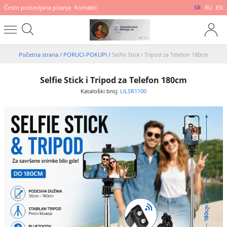
Često postavljana pitanja
Kontakti
SR
RU
EN
Početna strana
/
PORUCI-POKUPI
/
Selfie Stick i Tripod za Telefon 180cm
Selfie Stick i Tripod za Telefon 180cm
Kataloški broj:
LILSR1100