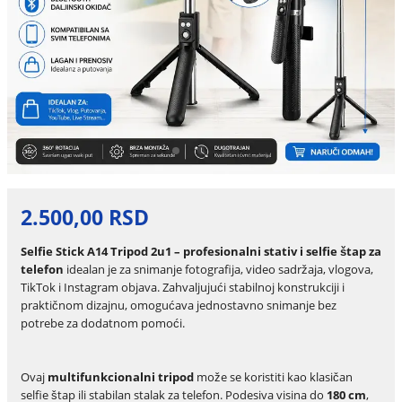
2.500,00 RSD
Selfie Stick A14 Tripod 2u1 – profesionalni stativ i selfie štap za
telefon
idealan je za snimanje fotografija, video sadržaja, vlogova,
TikTok i Instagram objava. Zahvaljujući stabilnoj konstrukciji i
praktičnom dizajnu, omogućava jednostavno snimanje bez
potrebe za dodatnom pomoći.
Ovaj
multifunkcionalni tripod
može se koristiti kao klasičan
selfie štap ili stabilan stalak za telefon. Podesiva visina do
180 cm
,