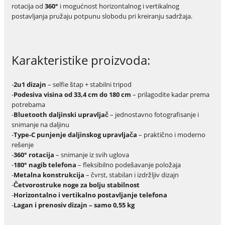
rotacija od
360°
i mogućnost horizontalnog i vertikalnog
postavljanja pružaju potpunu slobodu pri kreiranju sadržaja.
Karakteristike proizvoda:
-
2u1 dizajn
– selfie štap + stabilni tripod
-
Podesiva visina od 33,4 cm do 180 cm
– prilagodite kadar prema
potrebama
-
Bluetooth daljinski upravljač
– jednostavno fotografisanje i
snimanje na daljinu
-
Type-C punjenje daljinskog upravljača
– praktično i moderno
rešenje
-
360° rotacija
– snimanje iz svih uglova
-
180° nagib telefona
– fleksibilno podešavanje položaja
-
Metalna konstrukcija
– čvrst, stabilan i izdržljiv dizajn
-
Četvorostruke noge za bolju stabilnost
-
Horizontalno i vertikalno postavljanje telefona
-
Lagan i prenosiv dizajn – samo 0,55 kg