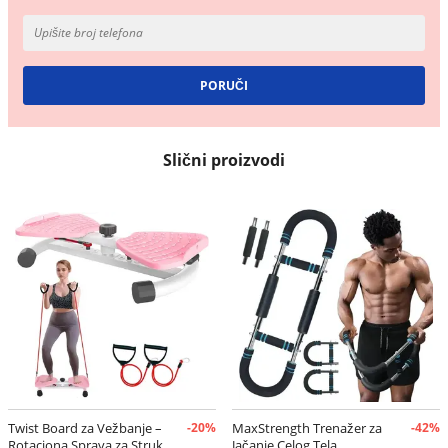
Slični proizvodi
Twist Board za Vežbanje –
-20%
MaxStrength Trenažer za
-42%
Rotaciona Sprava za Struk
Jačanje Celog Tela