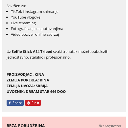
Savršen za:
TikTok i Instagram snimanje
YouTube vlogove
Live streaming
Fotografisanje na putovanjima
Video pozive i online sadržaj
Uz
Selfie Stick A14 Tripod
svaki trenutak možete zabeležiti
jednostavno, stabilno i profesionalno.
PROIZVODJAC : KINA
ZEMLJA POREKLA: KINA
ZEMLJA UVOZA: SRBIJA
UVOZNIK: DREAM STAR 666 DOO
Share
Pin it
BRZA PORUDŽBINA
Bez registracije