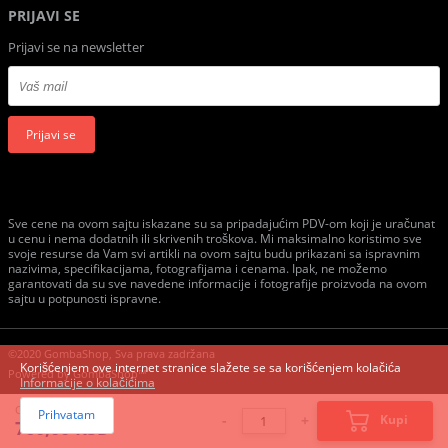
PRIJAVI SE
Prijavi se na newsletter
Prijavi se
Sve cene na ovom sajtu iskazane su sa pripadajućim PDV-om koji je uračunat
u cenu i nema dodatnih ili skrivenih troškova. Mi maksimalno koristimo sve
svoje resurse da Vam svi artikli na ovom sajtu budu prikazani sa ispravnim
nazivima, specifikacijama, fotografijama i cenama. Ipak, ne možemo
garantovati da su sve navedene informacije i fotografije proizvoda na ovom
sajtu u potpunosti ispravne.
©2020 GombaShop, Sva prava zadržana
Korišćenjem ove internet stranice slažete se sa korišćenjem kolačića
Powered by
GombaShop™
Informacije o kolačićima
Cena:
Prihvatam
-
+
Kupi
760,00 RSD