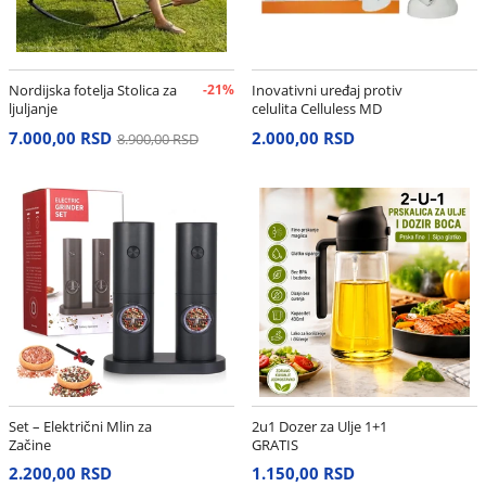
Nordijska fotelja Stolica za
-21%
Inovativni uređaj protiv
ljuljanje
celulita Celluless MD
7.000,00 RSD
2.000,00 RSD
8.900,00 RSD
Set – Električni Mlin za
2u1 Dozer za Ulje 1+1
Začine
GRATIS
2.200,00 RSD
1.150,00 RSD