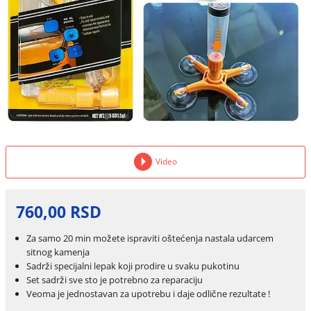
Video
760,00 RSD
Za samo 20 min možete ispraviti oštećenja nastala udarcem
sitnog kamenja
Sadrži specijalni lepak koji prodire u svaku pukotinu
Set sadrži sve sto je potrebno za reparaciju
Veoma je jednostavan za upotrebu i daje odlične rezultate !