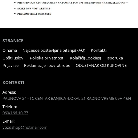
STRANICE
O nama
Najčešće postavljana pitanja(FAQ)
Kontakti
Opšti uslovi
Politika privatnosti
Kolačići(Cookies)
Isporuka
Prijavi se
Reklamacije i povrat robe
ODUSTANAK OD KUPOVINE
KONTAKTI
Adresa:
PAUNOVA 24 - TC CENTAR BANJICA -LOKAL 21 RADNO VREME 09H-16H
Telefon:
060/166-10-77
E-mail:
vozdshop@hotmail.com