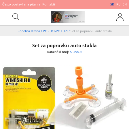
Često postavljana pitanja
Kontakti
SR
RU
EN
Početna strana
/
PORUCI-POKUPI
/
Set za popravku auto stakla
Set za popravku auto stakla
Kataloški broj:
AL45896