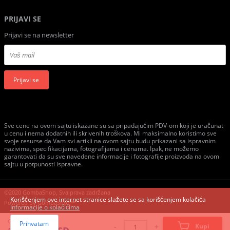
PRIJAVI SE
Prijavi se na newsletter
Prijavi se
Sve cene na ovom sajtu iskazane su sa pripadajućim PDV-om koji je uračunat
u cenu i nema dodatnih ili skrivenih troškova. Mi maksimalno koristimo sve
svoje resurse da Vam svi artikli na ovom sajtu budu prikazani sa ispravnim
nazivima, specifikacijama, fotografijama i cenama. Ipak, ne možemo
garantovati da su sve navedene informacije i fotografije proizvoda na ovom
sajtu u potpunosti ispravne.
©2020 GombaShop, Sva prava zadržana
Korišćenjem ove internet stranice slažete se sa korišćenjem kolačića
Powered by
GombaShop™
Informacije o kolačićima
Cena:
Prihvatam
-
+
Kupi