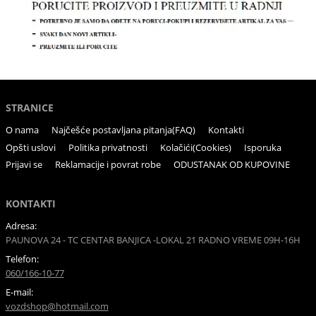
STRANICE
O nama
Najčešće postavljana pitanja(FAQ)
Kontakti
Opšti uslovi
Politika privatnosti
Kolačići(Cookies)
Isporuka
Prijavi se
Reklamacije i povrat robe
ODUSTANAK OD KUPOVINE
KONTAKTI
Adresa:
PAUNOVA 24 - TC CENTAR BANJICA -LOKAL 21 RADNO VREME 09H-16H
Telefon:
060/166-10-77
E-mail:
vozdshop@hotmail.com