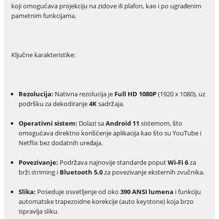
koji omogućava projekciju na zidove ili plafon, kao i po ugrađenim
pametnim funkcijama.
Ključne karakteristike:
Rezolucija:
Nativna rezolucija je
Full HD 1080P
(1920 x 1080), uz
podršku za dekodiranje
4K
sadržaja.
Operativni sistem:
Dolazi sa
Android 11
sistemom, što
omogućava direktno korišćenje aplikacija kao što su YouTube i
Netflix bez dodatnih uređaja.
Povezivanje:
Podržava najnovije standarde poput
Wi-Fi 6
za
brži striming i
Bluetooth 5.0
za povezivanje eksternih zvučnika.
Slika:
Poseduje osvetljenje od oko
390 ANSI lumena
i funkciju
automatske trapezoidne korekcije (auto keystone) koja brzo
ispravlja sliku.