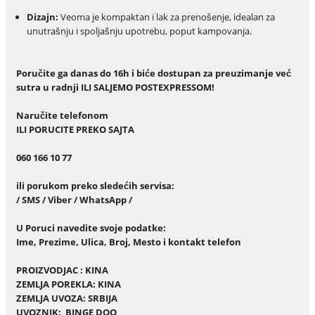
Dizajn:
Veoma je kompaktan i lak za prenošenje, idealan za
unutrašnju i spoljašnju upotrebu, poput kampovanja.
Poručite ga danas do 16h i biće dostupan za preuzimanje već
sutra u radnji ILI SALJEMO POSTEXPRESSOM!
Naručite telefonom
ILI PORUCITE PREKO SAJTA
060 166 10 77
ili porukom preko sledećih servisa:
/ SMS / Viber / WhatsApp /
U Poruci navedite svoje podatke:
Ime, Prezime, Ulica, Broj, Mesto i kontakt telefon
PROIZVODJAC : KINA
ZEMLJA POREKLA: KINA
ZEMLJA UVOZA: SRBIJA
UVOZNIK: BINGE DOO