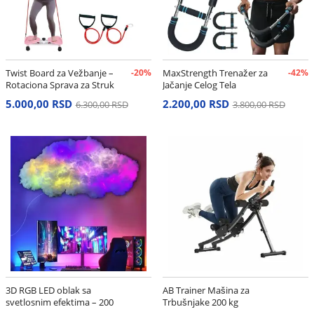
Twist Board za Vežbanje –
-20%
MaxStrength Trenažer za
-42%
Rotaciona Sprava za Struk
Jačanje Celog Tela
i Stomak
5.000,00 RSD
2.200,00 RSD
6.300,00 RSD
3.800,00 RSD
3D RGB LED oblak sa
AB Trainer Mašina za
svetlosnim efektima – 200
Trbušnjake 200 kg
cm