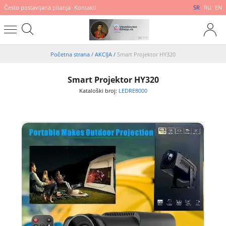
Često postavljana pitanja
Kontakti
SR
RU
EN
Početna strana
/
AKCIJA
/
Smart Projektor HY320
Smart Projektor HY320
Kataloški broj:
LEDRE8000