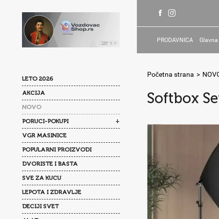
PRODAVNICA
Glavna
Početna strana
>
NOV
LETO 2026
AKCIJA
Softbox Se
NOVO
+
PORUCI-POKUPI
VGR MASINICE
POPULARNI PROIZVODI
DVORISTE I BASTA
SVE ZA KUCU
LEPOTA I ZDRAVLJE
DECIJI SVET