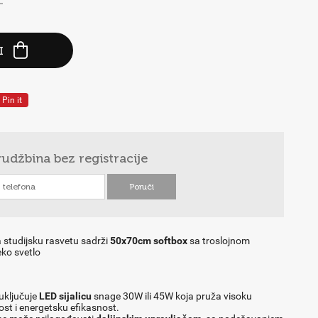
-
I
Pin it
rudžbina
bez registracije
 studijsku rasvetu sadrži
50x70cm softbox
sa troslojnom
ko svetlo
uključuje
LED sijalicu
snage 30W ili 45W koja pruža visoku
ost i energetsku efikasnost.