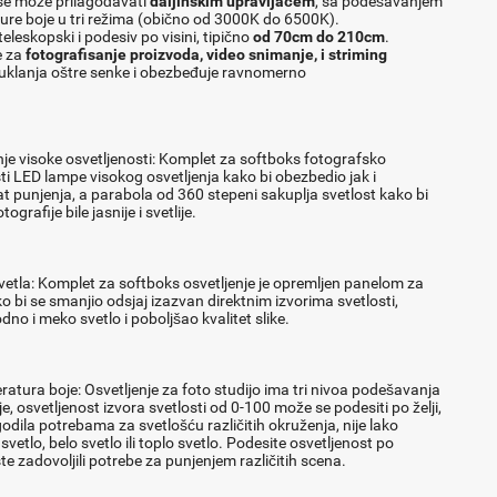
 se može prilagođavati
daljinskim upravljačem
, sa podešavanjem
re boje u tri režima (obično od 3000K do 6500K).
teleskopski i podesiv po visini, tipično
od 70cm do 210cm
.
e za
fotografisanje proizvoda, video snimanje, i striming
 uklanja oštre senke i obezbeđuje ravnomerno
enje visoke osvetljenosti: Komplet za softboks fotografsko
sti LED lampe visokog osvetljenja kako bi obezbedio jak i
t punjenja, a parabola od 360 stepeni sakuplja svetlost kako bi
ografije bile jasnije i svetlije.
etla: Komplet za softboks osvetljenje je opremljen panelom za
 bi se smanjio odsjaj izazvan direktnim izvorima svetlosti,
dno i meko svetlo i poboljšao kvalitet slike.
atura boje: Osvetljenje za foto studijo ima tri nivoa podešavanja
, osvetljenost izvora svetlosti od 0-100 može se podesiti po želji,
godila potrebama za svetlošću različitih okruženja, nije lako
svetlo, belo svetlo ili toplo svetlo. Podesite osvetljenost po
te zadovoljili potrebe za punjenjem različitih scena.