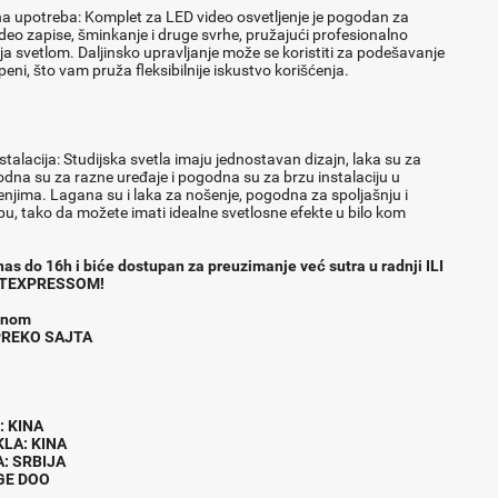
a upotreba: Komplet za LED video osvetljenje je pogodan za
deo zapise, šminkanje i druge svrhe, pružajući profesionalno
ja svetlom. Daljinsko upravljanje može se koristiti za podešavanje
eni, što vam pruža fleksibilnije iskustvo korišćenja.
talacija: Studijska svetla imaju jednostavan dizajn, laka su za
godna su za razne uređaje i pogodna su za brzu instalaciju u
ženjima. Lagana su i laka za nošenje, pogodna za spoljašnju i
u, tako da možete imati idealne svetlosne efekte u bilo kom
as do 16h i biće dostupan za preuzimanje već sutra u radnji ILI
TEXPRESSOM!
fonom
 PREKO SAJTA
AC : KINA
EKLA: KINA
A: SRBIJA
NGE DOO