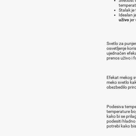
Svetlost
temperatu
Stalak je 
Idealan j
uživo
jer
​Svetlo za punj
osvetljenje kori
ujednačen efeka
prenos uživo i fot
Efekat mekog sv
meko svetlo kako
obezbedilo priro
Podesiva temper
temperature boje
kako bi se prila
podesiti hladno 
potrebi kako bis