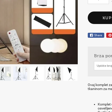
KUP
Share
Brza po
Ovaj komplet za
tkaninom za me
Komplet 
osvetljen