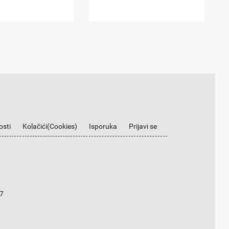
osti
Kolačići(Cookies)
Isporuka
Prijavi se
7