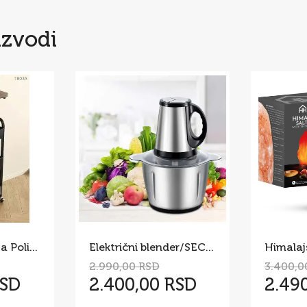
izvodi
Pokretni Stočić sa Policama i Drvenom Pločom – Višenamenska
Električni blender/SECKO 5 l
2.990,00 RSD
3.400,0
RSD
2.400,00 RSD
2.49