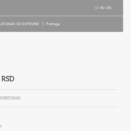
SR
RU
EN
USTANAK OD KUPOVINE
Pretraga
 RSD
EDREF2500
+