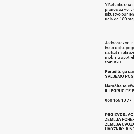
Višefunkcionaln
prenos uživo, vi
iskustvo punjen
ugla od 180 step
Jednostavna ins
instalaciju, po
različitim okru
mobilnu upotreb
trenutku.
Poručite ga dan
SALJEMO POS
Naru
č
ite tele
ILI PORUCITE
060 166 10 77
PROIZVODJ
ZEMLJA POR
ZEMLJA UVOZ
UVOZNIK: BI