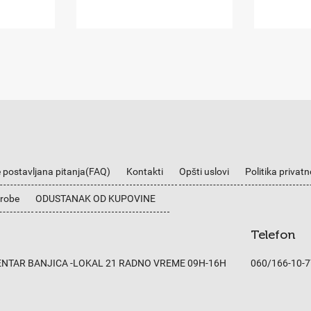
 postavljana pitanja(FAQ)
Kontakti
Opšti uslovi
Politika privatn
 robe
ODUSTANAK OD KUPOVINE
Telefon
CENTAR BANJICA -LOKAL 21 RADNO VREME 09H-16H
060/166-10-7