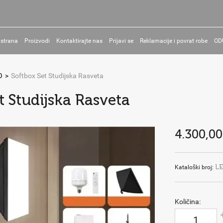
 strana
Proizvodi
Kontaktirajte nas
Prijavi se
Reklamacije i povrat robe
OD
O
>
Softbox Set Studijska Rasveta
t Studijska Rasveta
4.300,00
L
Kataloški broj:
Količina: