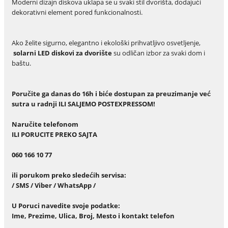
Moderni dizajn diskova uklapa se u svaki stil dvorišta, dodajući
dekorativni element pored funkcionalnosti.
Ako želite sigurno, elegantno i ekološki prihvatljivo osvetljenje,
solarni LED diskovi za dvorište
su odličan izbor za svaki dom i
baštu.
Poručite ga danas do 16h i biće dostupan za preuzimanje već
sutra u radnji ILI SALJEMO POSTEXPRESSOM!
Naru
č
ite telefonom
ILI PORUCITE PREKO SAJTA
060 166 10 77
ili porukom preko slede
ć
ih servisa:
/ SMS / Viber / WhatsApp /
U Poruci navedite svoje podatke:
Ime, Prezime, Ulica, Broj, Mesto i kontakt telefon