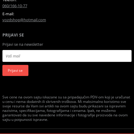
060/166-10-77
E-mail:
vozdshop@hotmail.com
PRIJAVI SE
Prijavi se na newsletter
Prijavi se
Sve cene na ovom sajtu iskazane su sa pripadajućim PDV-om koji je uračunat
u cenu i nema dodatnih ili skrivenih troškova. Mi maksimalno koristimo sve
svoje resurse da Vam svi artikli na ovom sajtu budu prikazani sa ispravnim
nazivima, specifikacijama, fotografijama i cenama. Ipak, ne možemo
garantovati da su sve navedene informacije i fotografije proizvoda na ovom
sajtu u potpunosti ispravne.