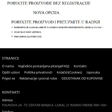
STRANICE
O nama
Najčešće postavljana pitanja(FAQ)
Kontakti
Opšti uslovi
Politika privatnosti
Kolačići(Cookies)
Isporuka
Prijavi se
Reklamacije i povrat robe
ODUSTANAK OD KUPOVINE
KONTAKTI
Adresa:
PAUNOVA 24 - TC CENTAR BANJICA -LOKAL 21 RADNO VREME 09H-16H
Telefon: