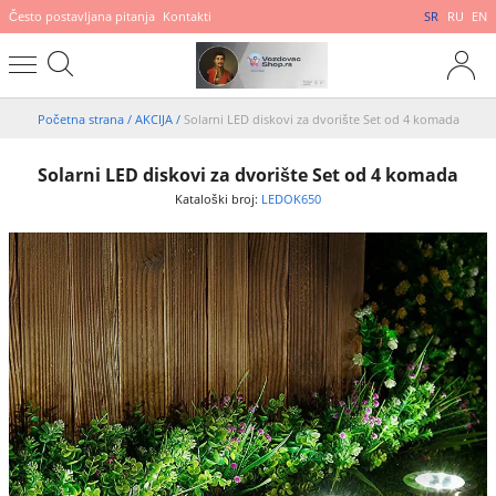
Često postavljana pitanja
Kontakti
SR
RU
EN
Početna strana
/
AKCIJA
/
Solarni LED diskovi za dvorište Set od 4 komada
Solarni LED diskovi za dvorište Set od 4 komada
Kataloški broj:
LEDOK650