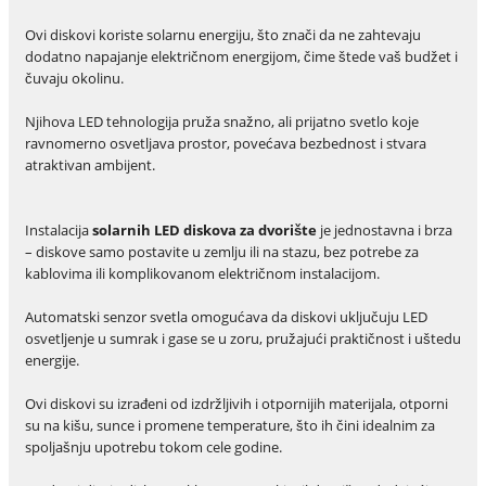
Ovi diskovi koriste solarnu energiju, što znači da ne zahtevaju
dodatno napajanje električnom energijom, čime štede vaš budžet i
čuvaju okolinu.
Njihova LED tehnologija pruža snažno, ali prijatno svetlo koje
ravnomerno osvetljava prostor, povećava bezbednost i stvara
atraktivan ambijent.
Instalacija
solarnih LED diskova za dvorište
je jednostavna i brza
– diskove samo postavite u zemlju ili na stazu, bez potrebe za
kablovima ili komplikovanom električnom instalacijom.
Automatski senzor svetla omogućava da diskovi uključuju LED
osvetljenje u sumrak i gase se u zoru, pružajući praktičnost i uštedu
energije.
Ovi diskovi su izrađeni od izdržljivih i otpornijih materijala, otporni
su na kišu, sunce i promene temperature, što ih čini idealnim za
spoljašnju upotrebu tokom cele godine.