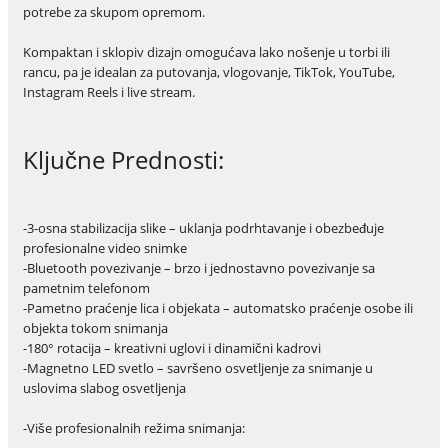
potrebe za skupom opremom.
Kompaktan i sklopiv dizajn omogućava lako nošenje u torbi ili
rancu, pa je idealan za putovanja, vlogovanje, TikTok, YouTube,
Instagram Reels i live stream.
Ključne Prednosti:
-3-osna stabilizacija slike – uklanja podrhtavanje i obezbeđuje
profesionalne video snimke
-Bluetooth povezivanje – brzo i jednostavno povezivanje sa
pametnim telefonom
-Pametno praćenje lica i objekata – automatsko praćenje osobe ili
objekta tokom snimanja
-180° rotacija – kreativni uglovi i dinamični kadrovi
-Magnetno LED svetlo – savršeno osvetljenje za snimanje u
uslovima slabog osvetljenja
-Više profesionalnih režima snimanja: