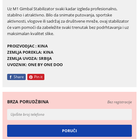
Uz M1 Gimbal Stabilizator svaki kadar izgleda profesionalno,
stabilno i atraktivno. Bilo da snimate putovanja, sportske
aktivnosti, vlogove ili sadržaj za društvene mreže, ovaj stabilizator
će vam pomoći da zabeležite svaki trenutak bez podrhtavanja i uz
maksimalan kvalitet slike.
PROIZVODJAC : KINA
ZEMLJA POREKLA: KINA
ZEMLJA UVOZA: SRBIJA
UVOZNIK: ONE BY ONE DOO
Share
Pin it
BRZA PORUDŽBINA
Bez registracije