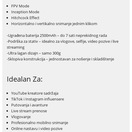
FPV Mode
Inception Mode
Hitchcock Effect
Horizontalno i vertikalno snimanje jednim klikom
-Ugrađena baterija 2500mAh – do 7 sati neprekidnog rada
-Podrška za stativ – idealno za vlogove, selfije, video pozive i live
streaming
-Ultra lagan dizajn – samo 300g
-Sklopiva konstrukcija – jednostavan za nošenje i skladištenje
Idealan Za:
YouTube kreatore sadržaja
TikTok i Instagram influensere
Putovanja i avanture
Live stream prenose
Vlogovanje
Profesionalno mobilno snimanje
Online nastavu i video pozive