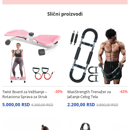
Slični proizvodi
Twist Board za Vežbanje –
-20%
MaxStrength Trenažer za
-42%
Rotaciona Sprava za Struk
Jačanje Celog Tela
i Stomak
5.000,00 RSD
2.200,00 RSD
6.300,00 RSD
3.800,00 RSD