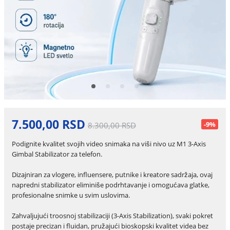
7.500,00 RSD
-9%
8.300,00 RSD
Podignite kvalitet svojih video snimaka na viši nivo uz M1 3-Axis
Gimbal Stabilizator za telefon.
Dizajniran za vlogere, influensere, putnike i kreatore sadržaja, ovaj
napredni stabilizator eliminiše podrhtavanje i omogućava glatke,
profesionalne snimke u svim uslovima.
Zahvaljujući troosnoj stabilizaciji (3-Axis Stabilization), svaki pokret
postaje precizan i fluidan, pružajući bioskopski kvalitet videa bez