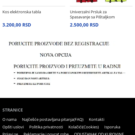
Kos elektronska tabla
Univerzalni Prsluk za
Spasavanje sa Pištaljkom
– Neon Žuti
3.200,00 RSD
2.500,00 RSD
STRANICE
O nama
Najčešće postavljana pitanja(FAQ)
Kontakti
Opšti uslovi
Politika privatnosti
Kolačići(Cookies)
Isporuka
Prijavi se
Reklamacije i povrat robe
ODUSTANAK OD KUPOVINE