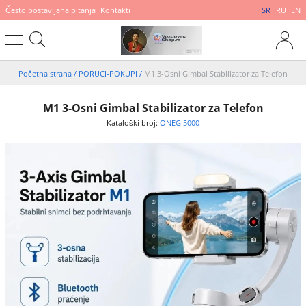
Često postavljana pitanja
Kontakti
SR
RU
EN
Početna strana
/
PORUCI-POKUPI
/
M1 3-Osni Gimbal Stabilizator za Telefon
M1 3-Osni Gimbal Stabilizator za Telefon
Kataloški broj:
ONEGI5000