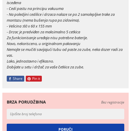
isceđena
- Cedi pastu na principu vakuuma
- Na poledjini cedilice i drzaca nalaze se po 2 samolepljive trake za
montazu (nema bušenja rupa po zidovima).
- Velicina :60 x 60 x 155 mm
- Drzac je predviđen za maksimalno 5 cetkica
Za funkcionisanje uređaja nisu potrebne baterije.
Novo, nekorisceno, u originalnom pakovanju
Nemojte se mučiti savijajući tubu od paste za zube, neka dozer radi za
vas.
Lako, jednostavno i efikasno.
Dobijate u setu i držač za vaše četkice za zube.
Share
Pin it
BRZA PORUDŽBINA
Bez registracije