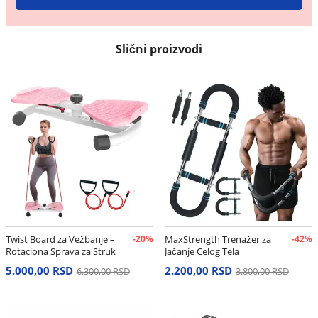
Slični proizvodi
Twist Board za Vežbanje –
-20%
MaxStrength Trenažer za
-42%
Rotaciona Sprava za Struk
Jačanje Celog Tela
i Stomak
5.000,00 RSD
2.200,00 RSD
6.300,00 RSD
3.800,00 RSD