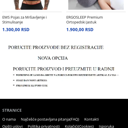
EMS Pojas za Mršavljenje i
ERGOSLEEP Premium
Stimulisanje
Ortopedski Jastuk
1.300,00 RSD
1.900,00 RSD
STRANICE
O nama
Najčešće postavljana pitanja(FAQ)
Kontakti
Opšti uslovi
Politika privatnosti
Kolačići(Cookies)
Isporuka