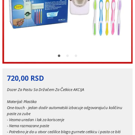
720,00 RSD
Dozer Za Pastu Sa Držačem Za Četkice AKCIJA
Materijal: Plastika
One-touch - jedan dodir automatski izbacuje odgovarajuću količinu
paste za zube
- Veoma uredan i lak za koriscenje
- Nema razmazane paste
- Potrebno je da u otvor cedilice blago gurnete cetkicu i pasta ce biti