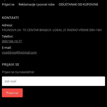
Prijavi se
Reklamacije i povrat robe
ODUSTANAK OD KUPOVINE
KONTAKTI
Adresa:
PAUNOVA 24 - TC CENTAR BANJICA -LOKAL 21 RADNO VREME 09H-16H
Telefon:
060/166-10-77
E-mail:
vozdshop@hotmail.com
PRIJAVI SE
Prijavi se na newsletter
Prijavi se