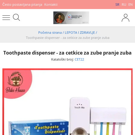
Često postavljana pitanja
Kontakti
SR
RU
EN
Početna strana
/
LEPOTA I ZDRAVLJE
/
Toothpaste dispenser - za cetkice za zube pranje zuba
Toothpaste dispenser - za cetkice za zube pranje zuba
Kataloški broj:
CET22