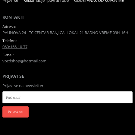
Prijavi se
Reklamacije i povrat robe
ODUSTANAK OD KUPOVINE
KONTAKTI
Adresa:
PAUNOVA 24 - TC CENTAR BANJICA -LOKAL 21 RADNO VREME 09H-16H
Telefon:
060/166-10-77
E-mail:
vozdshop@hotmail.com
PRIJAVI SE
Prijavi se na newsletter
Prijavi se