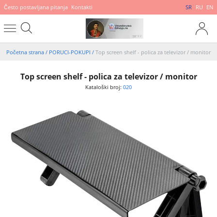
Često postavljana pitanja
Kontakti
SR
RU
EN
Početna strana
/
PORUCI-POKUPI
/
Top screen shelf - polica za televizor / monitor
Top screen shelf - polica za televizor / monitor
Kataloški broj:
020