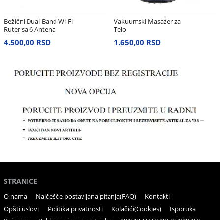
Bežični Dual-Band Wi-Fi
Vakuumski Masažer za
Ruter sa 6 Antena
Telo
4.500,00 RSD
1.650,00 RSD
STRANICE
O nama
Najčešće postavljana pitanja(FAQ)
Kontakti
Opšti uslovi
Politika privatnosti
Kolačići(Cookies)
Isporuka