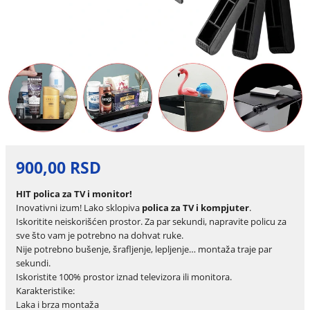
900,00 RSD
HIT polica za TV i monitor!
Inovativni izum! Lako sklopiva
polica za TV i kompjuter
.
Iskoritite neiskorišćen prostor. Za par sekundi, napravite policu za
sve što vam je potrebno na dohvat ruke.
Nije potrebno bušenje, šrafljenje, lepljenje… montaža traje par
sekundi.
Iskoristite 100% prostor iznad televizora ili monitora.
Karakteristike:
Laka i brza montaža