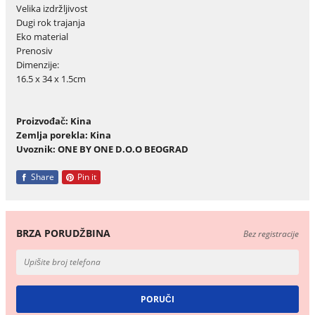
Velika izdržljivost
Dugi rok trajanja
Eko material
Prenosiv
Dimenzije:
16.5 x 34 x 1.5cm
Proizvođač: Kina
Zemlja porekla: Kina
Uvoznik: ONE BY ONE D.O.O BEOGRAD
Share
Pin it
BRZA PORUDŽBINA
Bez registracije