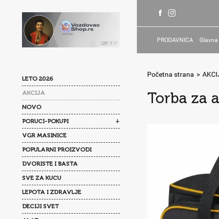
PRODAVNICA
Glavna
Početna strana
>
AKCI
LETO 2026
AKCIJA
Torba za a
NOVO
+
PORUCI-POKUPI
VGR MASINICE
POPULARNI PROIZVODI
DVORISTE I BASTA
SVE ZA KUCU
LEPOTA I ZDRAVLJE
DECIJI SVET