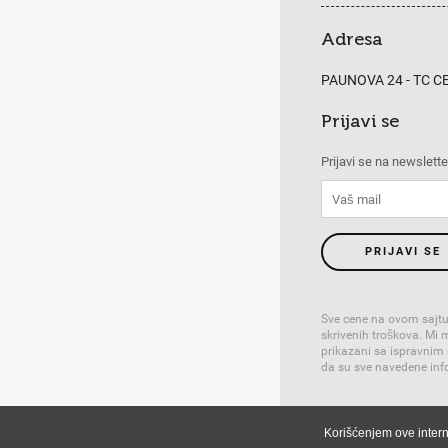
Adresa
PAUNOVA 24 - TC 
Prijavi se
Prijavi se na newslette
PRIJAVI SE
Sve cene na ovom sajtu
skrivenih troškova. Mi
prikazani sa ispravnim
da su sve navedene info
Powered by
GombaSh
Korišćenjem ove intern