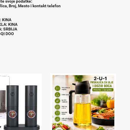
ite svoje podatke:
lica, Broj, Mesto i kontakt telefon
AC : KINA
EKLA: KINA
A: SRBIJA
GQI DOO