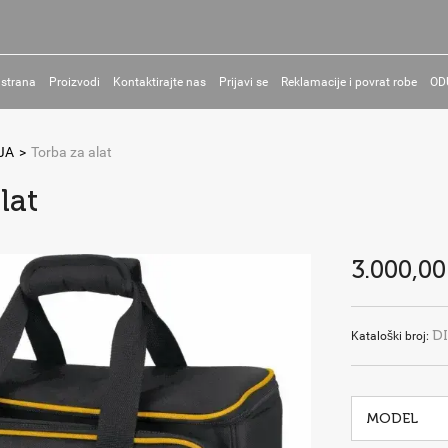
 strana
Proizvodi
Kontaktirajte nas
Prijavi se
Reklamacije i povrat robe
OD
JA
>
Torba za alat
lat
3.000,00
D
Kataloški broj: