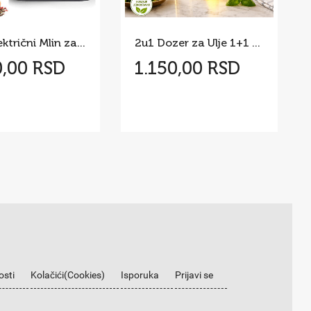
Set – Električni Mlin za Začine
2u1 Dozer za Ulje 1+1 GRATIS
0,00 RSD
1.150,00 RSD
osti
Kolačići(Cookies)
Isporuka
Prijavi se