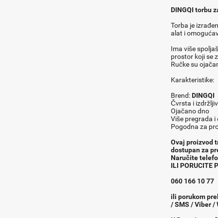
DINGQI torbu z
Torba je izrađen
alat i omogućav
Ima više spoljaš
prostor koji se 
Ručke su ojačan
Karakteristike:
Brend:
DINGQI
Čvrsta i izdržlji
Ojačano dno
Više pregrada i
Pogodna za prof
Ovaj proizvod t
dostupan za p
Naru
č
ite tele
ILI PORUCITE
060 166 10 77
ili porukom pre
/ SMS / Viber /