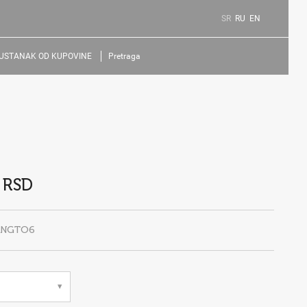
SR
RU
EN
USTANAK OD KUPOVINE
Pretraga
 RSD
INGTO6