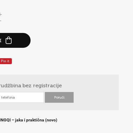
+
-
I
Pin it
rudžbina
bez registracije
INGQI – jaka i praktična (novo)