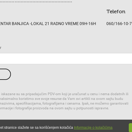
Telefon
CENTAR BANJICA -LOKAL 21 RADNO VREME 09H-16H
060/166-10-7
r
 iskazane su sa pripadajućim PDV-om koji je uračunat u cenu i nema dodatnih ili
 maksimalno koristimo sve svoje resurse da Vam svi artikli na ovom sajtu budu
 nazivima, specifikacijama, fotografijama i cenama. Ipak, ne možemo garantovati
rmacije i fotografije proizvoda na ovom sajtu u potpunosti ispravne.
op™
et stranice slažete se sa korišćenjem kolačića
Informacije o kolačićima