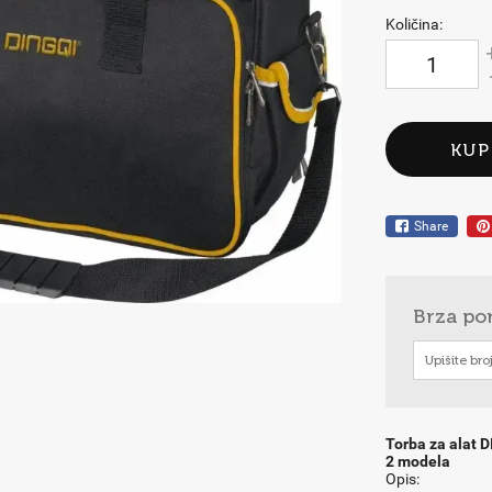
Količina:
KUP
Share
Brza po
Torba za alat D
2 modela
Opis: