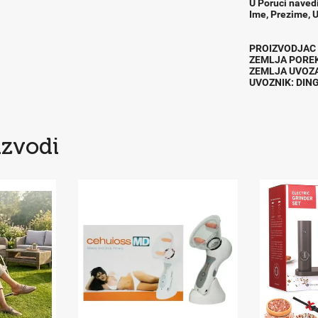
U Poruci naved
Ime, Prezime, U
PROIZVODJ
ZEMLJA POR
ZEMLJA UVOZ
UVOZNIK: DIN
izvodi