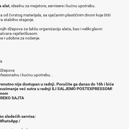
a alat
, idealnu za majstore, servisere i kućnu upotrebu.
a od čvrstog materijala, sa ojačanim plastičnim dnom koje štiti
a stabilno stajanje.
njih džepova za lakšu organizaciju alata, kao i veliki glavni
zatvara rajsferšlusom.
e i udobne za nošenje.
va
 džepova
esionalnu i kućnu upotrebu. .
renutno nije dostupan u radnji. Poručite ga danas do 16h i biće
reuzimanje već sutra u radnji ILI SALJEMO POSTEXPRESSOM!
fonom
 PREKO SAJTA
ko slede
ć
ih servisa:
 WhatsApp /