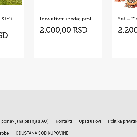
Nordijska fotelja Stolica za ljuljanje
Inovativni uređaj protiv celulita Celluless MD
2.000,00 RSD
2.20
RSD
 postavljana pitanja(FAQ)
Kontakti
Opšti uslovi
Politika privatn
 robe
ODUSTANAK OD KUPOVINE