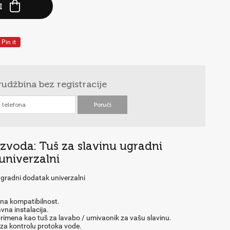
I
Pin it
rudžbina
bez registracije
izvoda: Tuš za slavinu ugradni
univerzalni
ugradni dodatak univerzalni
lna kompatibilnost.
na instalacija.
rimena kao tuš za lavabo / umivaonik za vašu slavinu.
za kontrolu protoka vode.