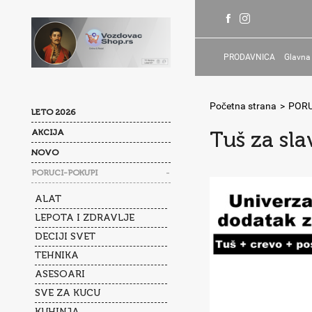
PRODAVNICA
Glavna
Početna strana
>
PORU
LETO 2026
AKCIJA
Tuš za sla
NOVO
-
PORUCI-POKUPI
ALAT
LEPOTA I ZDRAVLJE
DECIJI SVET
TEHNIKA
ASESOARI
SVE ZA KUCU
KUHINJA