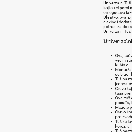
Univerzalni Tuš 
koji su otporni 
omogućava lako
Ukratko, ovaj p
slavine i dodate 
potrazi za doda
Univerzalni Tuš
Univerzaln
Ovaj tuš 
većini st
kuhinja.
Montaža 
se brzo i 
Tuš nast
jednostav
Crevo koj
tuša pre
Ovaj tuš 
posuđa, k
Možete p
Crevo i n
proizvod
Tuš za la
koroziju i
Tuš nast