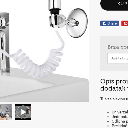
KUP
Share
Brza po
Opis pro
dodatak 
Tuš za slavinu 
Univerza
Jednostav
Odlična p
Prekidač 