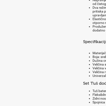
Napravlje
od čistog
Dva režim
pritiska
upravlja
Elastično
otporno n
Produženo
dodatno d
Specifikacij
Materijal
Boja: sre
Dužina c
Veličina
Veličina 
Veličina
Univerza
Set Tuš dod
Tuš bater
Fleksibil
Zidni nos
Spojnica 