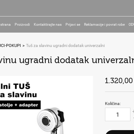
 strana
Proizvodi
Kontaktirajte nas
Prijavi se
Reklamacije i povrat robe
OD
CI-POKUPI
>
Tuš za slavinu ugradni dodatak univerzalni
vinu ugradni dodatak univerzal
1.320,00
Količina: