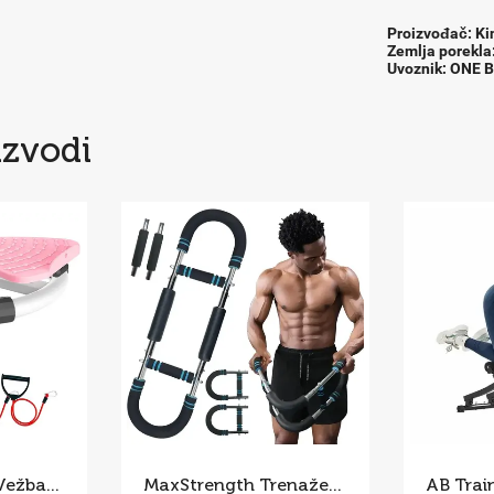
Proizvođač: Ki
Zemlja porekla
Uvoznik: ONE 
izvodi
Twist Board za Vežbanje – Rotaciona Sprava za Struk i Stomak
MaxStrength Trenažer za Jačanje Celog Tela