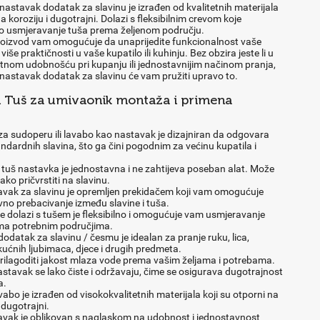
nastavak dodatak za slavinu je izrađen od kvalitetnih materijala
na koroziju i dugotrajni. Dolazi s fleksibilnim crevom koje
 usmjeravanje tuša prema željenom području.
roizvod vam omogućuje da unaprijedite funkcionalnost vaše
više praktičnosti u vaše kupatilo ili kuhinju. Bez obzira jeste li u
tnom udobnošću pri kupanju ili jednostavnijim načinom pranja,
 nastavak dodatak za slavinu će vam pružiti upravo to.
i Tuš za umivaonik montaža i primena
za sudoperu ili lavabo kao nastavak je dizajniran da odgovara
andardnih slavina, što ga čini pogodnim za većinu kupatila i
tuš nastavka je jednostavna i ne zahtijeva poseban alat. Može
lako pričvrstiti na slavinu.
avak za slavinu je opremljen prekidačem koji vam omogućuje
no prebacivanje između slavine i tuša.
e dolazi s tušem je fleksibilno i omogućuje vam usmjeravanje
ma potrebnim područjima.
dodatak za slavinu / česmu je idealan za pranje ruku, lica,
ućnih ljubimaca, djece i drugih predmeta.
rilagoditi jakost mlaza vode prema vašim željama i potrebama.
astavak se lako čiste i održavaju, čime se osigurava dugotrajnost
a.
vabo je izrađen od visokokvalitetnih materijala koji su otporni na
 dugotrajni.
avak je oblikovan s naglaskom na udobnost i jednostavnost