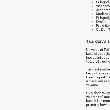
Prilagodl
Višename
Jednosta
Moderni d
Prilagodlj
Kvalitetn
Praktičan
Odličan T
Tuš glava 
Univerzalni Tuš
kako bi poboljša
inovativni doda
tuš, pružajući v
Tuš nastavak je
bez potrebe za 
koristite prekid
između mlaza vo
željama.
Ovaj dodatak pr
za brzo i efikas
kućnih ljubimaca
prema njihovim