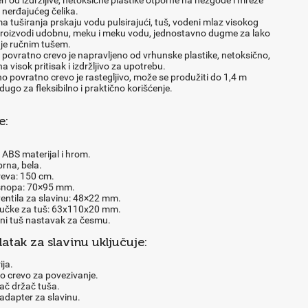
n od izdržljive, netoksične plastike otporne na nezgode i mreže
 nerđajućeg čelika.
a tuširanja prskaju vodu pulsirajući, tuš, vodeni mlaz visokog
 proizvodi udobnu, meku i meku vodu, jednostavno dugme za lako
nje ručnim tušem.
 povratno crevo je napravljeno od vrhunske plastike, netoksično,
a visok pritisak i izdržljivo za upotrebu.
 povratno crevo je rastegljivo, može se produžiti do 1,4 m
ugo za fleksibilno i praktično korišćenje.
e:
: ABS materijal i hrom.
brna, bela.
reva: 150 cm.
 snopa: 70×95 mm.
ventila za slavinu: 48×22 mm.
 ručke za tuš: 63x110x20 mm.
lni tuš nastavak za česmu.
atak za slavinu uključuje:
ija.
no crevo za povezivanje.
ač držač tuša.
adapter za slavinu.