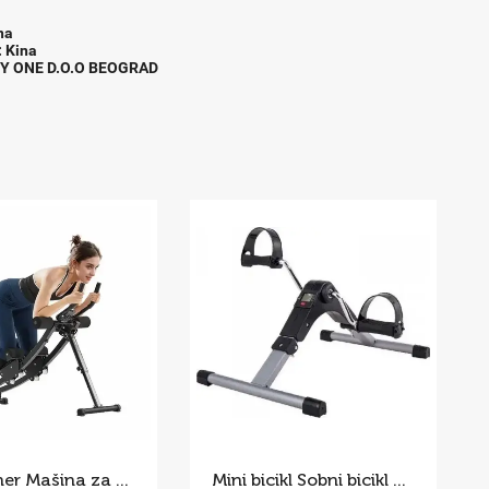
na
: Kina
BY ONE D.O.O BEOGRAD
AB Trainer Mašina za Trbušnjake 200 kg
Mini bicikl Sobni bicikl pedale Kucni mini bickl