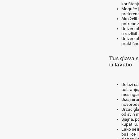
korištenj
Moguće je
preferen
Ako želit
potrebe 
Univerzal
u različit
Univerzal
praktično
Tuš glava 
ili lavabo
Dolazi sa
tuširanje
mesingan
Dizajnira
novorođe
Držač gla
od svih m
Sjajna, p
kupatilu.
Lako se i
bušilice i