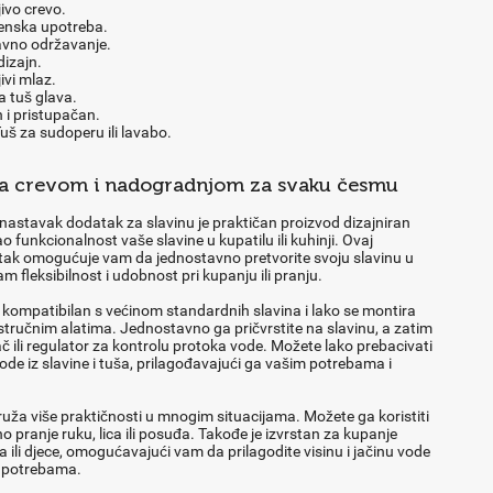
jivo crevo.
nska upotreba.
vno održavanje.
izajn.
ivi mlaz.
a tuš glava.
 i pristupačan.
uš za sudoperu ili lavabo.
sa crevom i nadogradnjom za svaku česmu
 nastavak dodatak za slavinu je praktičan proizvod dizajniran
o funkcionalnost vaše slavine u kupatilu ili kuhinji. Ovaj
tak omogućuje vam da jednostavno pretvorite svoju slavinu u
am fleksibilnost i udobnost pri kupanju ili pranju.
 kompatibilan s većinom standardnih slavina i lako se montira
stručnim alatima. Jednostavno ga pričvrstite na slavinu, a zatim
ač ili regulator za kontrolu protoka vode. Možete lako prebacivati
de iz slavine i tuša, prilagođavajući ga vašim potrebama i
uža više praktičnosti u mnogim situacijama. Možete ga koristiti
no pranje ruku, lica ili posuđa. Takođe je izvrstan za kupanje
 ili djece, omogućavajući vam da prilagodite visinu i jačinu vode
 potrebama.