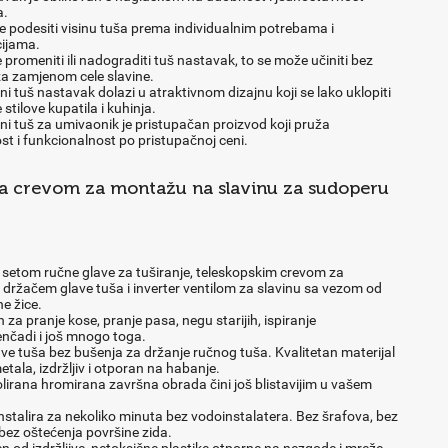
a.
 podesiti visinu tuša prema individualnim potrebama i
cijama.
e promeniti ili nadograditi tuš nastavak, to se može učiniti bez
za zamjenom cele slavine.
ni tuš nastavak dolazi u atraktivnom dizajnu koji se lako uklopiti
e stilove kupatila i kuhinja.
ni tuš za umivaonik je pristupačan proizvod koji pruža
st i funkcionalnost po pristupačnoj ceni.
sa crevom za montažu na slavinu za sudoperu
 setom ručne glave za tuširanje, teleskopskim crevom za
, držačem glave tuša i inverter ventilom za slavinu sa vezom od
e žice.
n za pranje kose, pranje pasa, negu starijih, ispiranje
nčadi i još mnogo toga.
ve tuša bez bušenja za držanje ručnog tuša. Kvalitetan materijal
etala, izdržljiv i otporan na habanje.
olirana hromirana završna obrada čini još blistavijim u vašem
nstalira za nekoliko minuta bez vodoinstalatera. Bez šrafova, bez
 bez oštećenja površine zida.