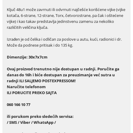
Ključ 48u1 može zavrnuti ili odvrnuti najčešće korišćene vijke (vijke
kotača, 6-strane, 12-strane, Torx, četvorostrane, pa čak i oštećene
vijke) i kao takav predstavlja jedinstvenu zamenu za nekoliko
različitih veličina ključa.
Izrađen je od čelika i odličan za poslove u autu, kući, radionici i dr.
Može da podnese pritisak i do 135 kg.
Dimenzije: 30x7x7cm
Ovaj proizvod trenutno nije dostupan u radnji. Poručite ga
danas do 16h i biće dostupan za preuzimanje već sutra u
radnji ILI SALJEMO POSTEXPRESSOM!
Naru
č
ite telefonom
ILI PORUCITE PREKO SAJTA
060 166 10 77
ili porukom preko slede
ć
ih servisa:
/ SMS / Viber / WhatsApp /