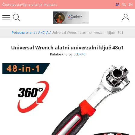
Često postavljana pitanja
Kontakti
SR
RU
EN
Početna strana
/
AKCIJA
/
Universal Wrench alatni univerzalni ključ 48u1
Universal Wrench alatni univerzalni ključ 48u1
Kataloški broj:
LEDK48