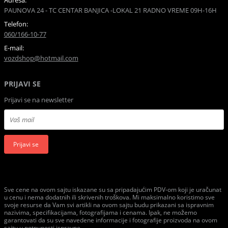
Adresa:
PAUNOVA 24 - TC CENTAR BANJICA -LOKAL 21 RADNO VREME 09H-16H
Telefon:
060/166-10-77
E-mail:
vozdshop@hotmail.com
PRIJAVI SE
Prijavi se na newsletter
Prijavi se
Sve cene na ovom sajtu iskazane su sa pripadajućim PDV-om koji je uračunat
u cenu i nema dodatnih ili skrivenih troškova. Mi maksimalno koristimo sve
svoje resurse da Vam svi artikli na ovom sajtu budu prikazani sa ispravnim
nazivima, specifikacijama, fotografijama i cenama. Ipak, ne možemo
garantovati da su sve navedene informacije i fotografije proizvoda na ovom
sajtu u potpunosti ispravne.