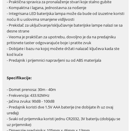
- Praktična spravica za pronalaženje stvari koje stalno gubite
- Kompaktna i lagana, jednostavna za nošenje
- Integrisana LED baterijska lampa može da bude od izuzetne koristi
noću ili u uslovima smanjene vidljivosti
- Prekidač za uključivanje/isključiavnje baterijske lampe nalazi se sa
desne strane
- Veoma je praktičan za upotrebu, dovoljno je da na predajniku
pritisnete taster odgovarajuće boje i pratite zvuk
- Dobijate i bazu na kojoj možete držati nalazač ključeva kada ste
kod kuće
- Predajnik i prijemnici napravljeni su od ABS materijala
Specifikacije:
- Domet prenosa: 30m - 40m
- Frekvencija: 433.92MHz
- Jačina zvuka: 90dB - 100dB
- Predajnik koristi dve 1.5V AAA baterije (ne dobijate ih uz ovaj
uređaj)
- Svaki od prijemnika koristi jednu CR2032, 3V bateriju (dobijaju se
uz prijemnike)
- Dimenzije predajnika: 105mm x 46mm x 13mm