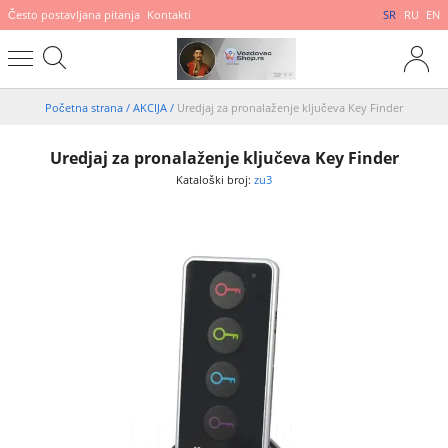
Često postavljana pitanja
Kontakti
SR
RU
EN
Početna strana
/
AKCIJA
/
Uredjaj za pronalaženje ključeva Key Finder
Uredjaj za pronalaženje ključeva Key Finder
Kataloški broj:
zu3