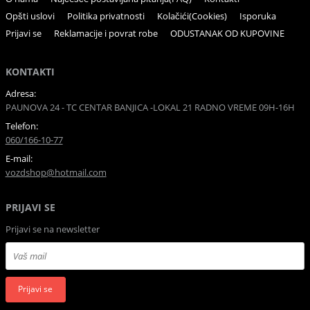
Opšti uslovi
Politika privatnosti
Kolačići(Cookies)
Isporuka
Prijavi se
Reklamacije i povrat robe
ODUSTANAK OD KUPOVINE
KONTAKTI
Adresa:
PAUNOVA 24 - TC CENTAR BANJICA -LOKAL 21 RADNO VREME 09H-16H
Telefon:
060/166-10-77
E-mail:
vozdshop@hotmail.com
PRIJAVI SE
Prijavi se na newsletter
Prijavi se