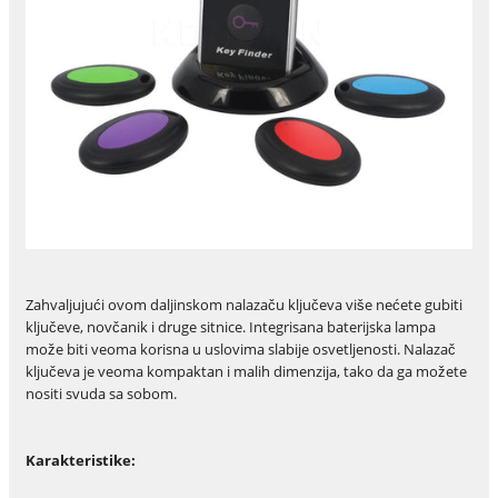
Zahvaljujući ovom daljinskom nalazaču ključeva više nećete gubiti
ključeve, novčanik i druge sitnice. Integrisana baterijska lampa
može biti veoma korisna u uslovima slabije osvetljenosti. Nalazač
ključeva je veoma kompaktan i malih dimenzija, tako da ga možete
nositi svuda sa sobom.
Karakteristike: