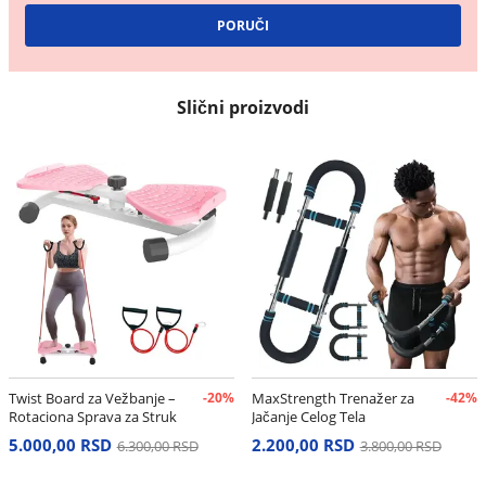
Slični proizvodi
Twist Board za Vežbanje –
-20%
MaxStrength Trenažer za
-42%
Rotaciona Sprava za Struk
Jačanje Celog Tela
i Stomak
5.000,00 RSD
2.200,00 RSD
6.300,00 RSD
3.800,00 RSD