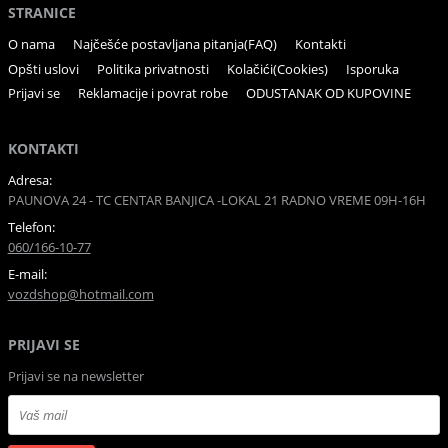
STRANICE
O nama
Najčešće postavljana pitanja(FAQ)
Kontakti
Opšti uslovi
Politika privatnosti
Kolačići(Cookies)
Isporuka
Prijavi se
Reklamacije i povrat robe
ODUSTANAK OD KUPOVINE
KONTAKTI
Adresa:
PAUNOVA 24 - TC CENTAR BANJICA -LOKAL 21 RADNO VREME 09H-16H
Telefon:
060/166-10-77
E-mail:
vozdshop@hotmail.com
PRIJAVI SE
Prijavi se na newsletter