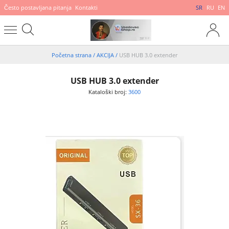
Često postavljana pitanja
Kontakti
SR
RU
EN
Početna strana
/
AKCIJA
/
USB HUB 3.0 extender
USB HUB 3.0 extender
Kataloški broj:
3600