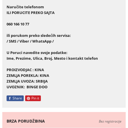
Naručite telefonom
ILI PORUCITE PREKO SAJTA
060 166 10 77
ili porukom preko sledećih servisa:
/ SMS / Viber / WhatsApp /
U Poruci navedite svoje podatke:
Ime, Prezime, Ulica, Broj, Mesto i kontakt telefon
PROIZVODJAC : KINA
ZEMLJA POREKLA: KINA
ZEMLJA UVOZA: SRBIJA
UVOZNIK: BINGE DOO
Share
Pin it
BRZA PORUDŽBINA
Bez registracije