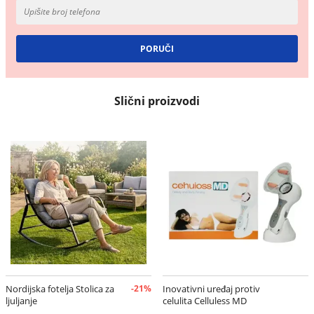
Slični proizvodi
Nordijska fotelja Stolica za
-21%
Inovativni uređaj protiv
ljuljanje
celulita Celluless MD