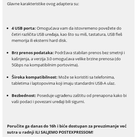
Glavne karakteristike ovog adaptera su:
4 USB porta:
Omogućava vam da istovremeno povežete do
četiri različita USB uređaja, kao što su miš, tastatura, USB fleš
memorija ili eksterni hard disk.
Brz prenos podataka:
Podržava stabilan prenos bez smetnji i
kašnjenja, a verzija 3.0 omogućava velike brzine prenosa (do
5Gbps na kompatibilnim portovima).
Široka kompatibilnost:
Može se koristiti sa telefonima,
tabletima i laptopovima koji imaju standardni USB-A ulaz.
Bezbednost:
Poseduje ugrađenu zaštitu od prenapona kako bi
vaši podaci i povezani uređaji bili sigurni.
Poručite ga danas do 16h i biće dostupan za preuzimanje već
sutra u radnji ILI SALJEMO POSTEXPRESSOM!