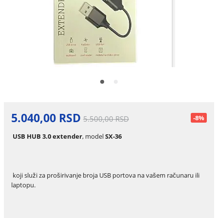
5.040,00 RSD
-8%
5.500,00 RSD
USB HUB 3.0 extender
, model
SX-36
koji služi za proširivanje broja USB portova na vašem računaru ili
laptopu.