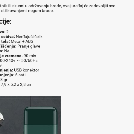
tnik ili iskusni u održavanju brade, ovaj uređaj će zadovoljiti sve
 stilizovanjem i negom brade.
ije:
va:
2
 sečiva:
Nerđajući čelik
 tela:
Metal + ABS
išćenja:
Pranje glave
n:
Ne
nje vremena:
90 min
00-240v ～ 50/60Hz
v
njenja:
USB konektor
njenja:
6 sati
8 gr
7,9 x 5,2 x 2,8 cm