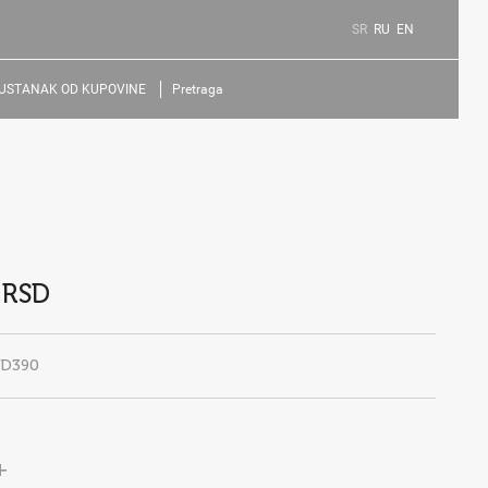
SR
RU
EN
USTANAK OD KUPOVINE
Pretraga
 RSD
ED390
+