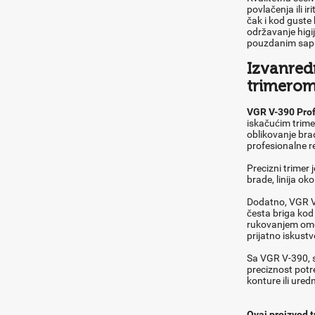
povlačenja ili i
čak i kod gust
održavanje higij
pouzdanim sapu
Izvanredn
trimero
VGR V-390 Prof
iskačućim trimer
oblikovanje bra
profesionalne re
Precizni trimer
brade, linija oko
Dodatno, VGR V-39
česta briga kod
rukovanjem omog
prijatno iskust
Sa VGR V-390, sv
preciznost potre
konture ili ure
Ovaj proizvod t