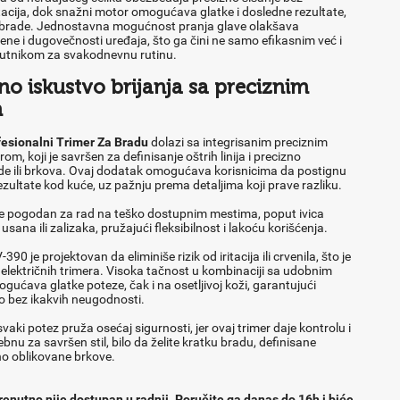
ritacija, dok snažni motor omogućava glatke i dosledne rezultate,
e brade. Jednostavna mogućnost pranja glave olakšava
ene i dugovečnosti uređaja, što ga čini ne samo efikasnim već i
tnikom za svakodnevnu rutinu.
o iskustvo brijanja sa preciznim
m
esionalni Trimer Za Bradu
dolazi sa integrisanim preciznim
om, koji je savršen za definisanje oštrih linija i precizno
de ili brkova. Ovaj dodatak omogućava korisnicima da postignu
zultate kod kuće, uz pažnju prema detaljima koji prave razliku.
 je pogodan za rad na teško dostupnim mestima, poput ivica
 usana ili zalizaka, pružajući fleksibilnost i lakoću korišćenja.
0 je projektovan da eliminiše rizik od iritacija ili crvenila, što je
 električnih trimera. Visoka tačnost u kombinaciji sa udobnim
ućava glatke poteze, čak i na osetljivoj koži, garantujući
vo bez ikakvih neugodnosti.
aki potez pruža osećaj sigurnosti, jer ovaj trimer daje kontrolu i
bnu za savršen stil, bilo da želite kratku bradu, definisane
dno oblikovane brkove.
renutno nije dostupan u radnji. Poručite ga danas do 16h i biće