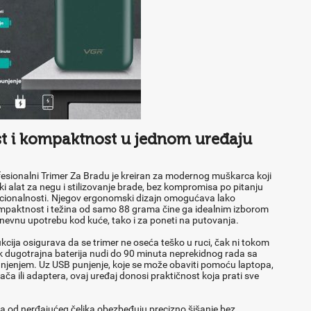
st i kompaktnost u jednom uređaju
sionalni Trimer Za Bradu je kreiran za modernog muškarca koji
i alat za negu i stilizovanje brade, bez kompromisa po pitanju
unkcionalnosti. Njegov ergonomski dizajn omogućava lako
mpaktnost i težina od samo 88 grama čine ga idealnim izborom
evnu upotrebu kod kuće, tako i za poneti na putovanja.
cija osigurava da se trimer ne oseća teško u ruci, čak ni tokom
ok dugotrajna baterija nudi do 90 minuta neprekidnog rada sa
jenjem. Uz USB punjenje, koje se može obaviti pomoću laptopa,
ča ili adaptera, ovaj uređaj donosi praktičnost koja prati sve
va od nerđajućeg čelika obezbeđuju precizno šišanje bez