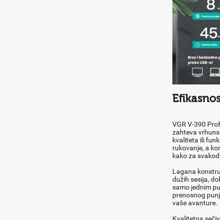
Efikasno
VGR V-390 Profe
zahteva vrhunsk
kvaliteta ili f
rukovanje, a ko
kako za svakodn
Lagana konstruk
dužih sesija, d
samo jednim pun
prenosnog punja
vaše avanture.
Kvalitetna seči