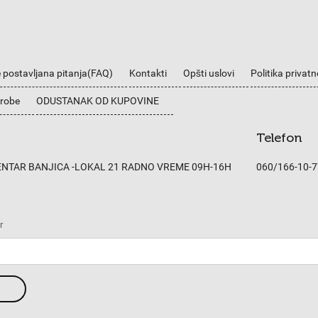
 postavljana pitanja(FAQ)
Kontakti
Opšti uslovi
Politika privatn
 robe
ODUSTANAK OD KUPOVINE
Telefon
CENTAR BANJICA -LOKAL 21 RADNO VREME 09H-16H
060/166-10-7
r