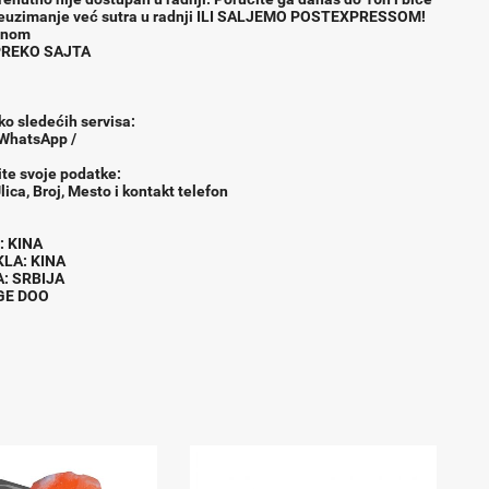
reuzimanje već sutra u radnji ILI SALJEMO POSTEXPRESSOM!
fonom
 PREKO SAJTA
ko slede
ć
ih servisa:
 WhatsApp /
ite svoje podatke:
lica, Broj, Mesto i kontakt telefon
AC : KINA
EKLA: KINA
A: SRBIJA
NGE DOO