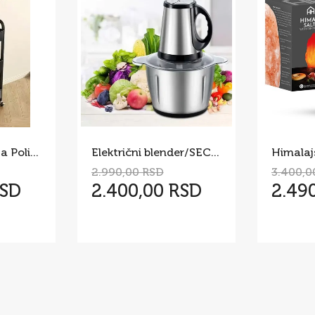
Pokretni Stočić sa Policama i Drvenom Pločom – Višenamenska
Električni blender/SECKO 5 l
2.990,00 RSD
3.400,0
RSD
2.400,00 RSD
2.49