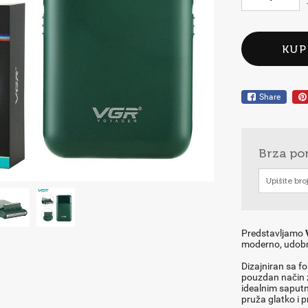
KUP
Share
Brza po
Predstavljamo
moderno, udobn
Dizajniran sa f
pouzdan način z
idealnim saputn
pruža glatko i p