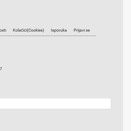
osti
Kolačići(Cookies)
Isporuka
Prijavi se
7