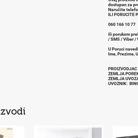
dostupan za p
Naru
č
ite tele
ILI PORUCITE
060 166 10 77
ili porukom pre
/ SMS / Viber /
U Poruci naved
Ime, Prezime, U
PROIZVODJ
ZEMLJA POR
ZEMLJA UVOZ
UVOZNIK: BI
izvodi