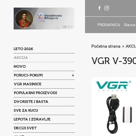
PRODAVNICA
Glavna
Početna strana
>
AKCI
LETO 2026
AKCIJA
VGR V-390
NOVO
+
PORUCI-POKUPI
VGR MASINICE
POPULARNI PROIZVODI
DVORISTE I BASTA
SVE ZA KUCU
LEPOTA I ZDRAVLJE
DECIJI SVET