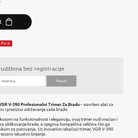
-
I
Pin it
rudžbina
bez registracije
VGR V-390 Profesionalni Trimer Za Bradu
– savršeni alat za
o i precizno održavanje vaše brade.
okusom na funkcionalnost i eleganciju, ovaj trimer nudi moćan i
a oblikovanje brade, a njegova kompaktna veličina čini ga
ikom za putovanja. Uz inovativni iskačući trimer, VGR V-390
recizno iskustvo brijanja.