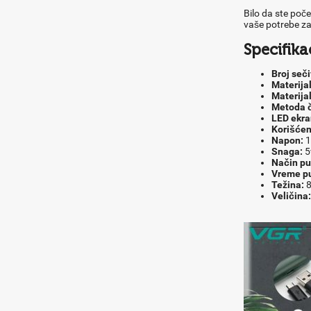
Bilo da ste poče
vaše potrebe za
Specifikac
Broj seči
Materijal
Materijal
Metoda č
LED ekra
Korišće
Napon:
1
Snaga:
5
Način pu
Vreme pu
Težina:
8
Veličina: