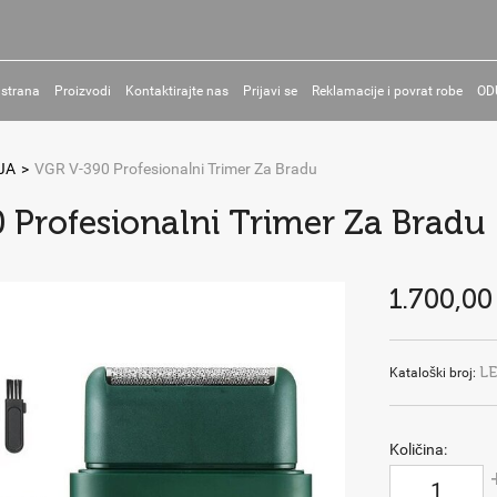
 strana
Proizvodi
Kontaktirajte nas
Prijavi se
Reklamacije i povrat robe
OD
JA
>
VGR V-390 Profesionalni Trimer Za Bradu
 Profesionalni Trimer Za Bradu
1.700,00
L
Kataloški broj:
Količina: