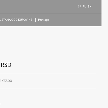
SR
RU
EN
USTANAK OD KUPOVINE
Pretraga
 RSD
LIX3500
+