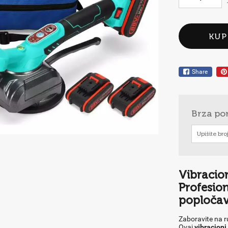
KUP
Share
Brza po
Vibracion
Profesio
popločav
Zaboravite na r
Ovaj
vibracioni