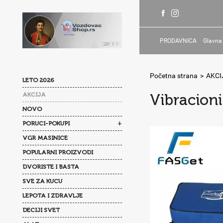
PRODAVNICA
Glavna
Početna strana
>
AKCI
LETO 2026
AKCIJA
Vibracioni
NOVO
+
PORUCI-POKUPI
VGR MASINICE
POPULARNI PROIZVODI
DVORISTE I BASTA
SVE ZA KUCU
LEPOTA I ZDRAVLJE
DECIJI SVET