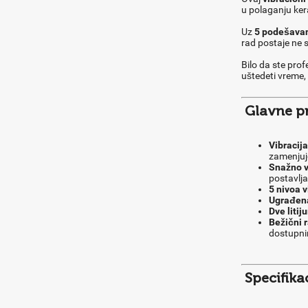
u polaganju ker
Uz
5 podešavanj
rad postaje ne s
Bilo da ste prof
uštedeti vreme, 
Glavne pr
Vibracij
zamenjuj
Snažno 
postavlja
5 nivoa v
Ugrađena
Dve litij
Bežični 
dostupn
Specifika