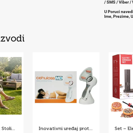
/ SMS / Viber /
U Poruci naved
Ime, Prezime, U
izvodi
Nordijska fotelja Stolica za ljuljanje
Inovativni uređaj protiv celulita Celluless MD