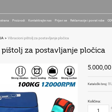
 strana
Proizvodi
Kontaktirajte nas
Prijavi se
Reklamacije i povrat robe
OD
JA
>
Vibracioni pištolj za postavljanje pločica
 pištolj za postavljanje pločica
5.000,00
B
Kataloški broj:
Količina: