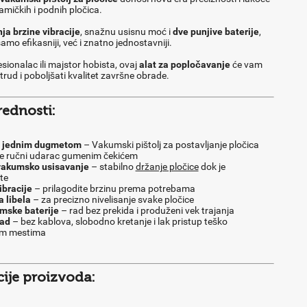
amičkih i podnih pločica.
a brzine vibracije
, snažnu usisnu moć i
dve punjive baterije
,
amo efikasniji, već i znatno jednostavniji.
esionalac ili majstor hobista, ovaj
alat za popločavanje
će vam
trud i poboljšati kvalitet završne obrade.
ednosti:
a jednim dugmetom
– Vakumski pištolj za postavljanje pločica
e ručni udarac gumenim čekićem
vakumsko usisavanje
– stabilno
držanje pločice
dok je
te
ibracije
– prilagodite brzinu prema potrebama
 libela
– za precizno nivelisanje svake pločice
umske baterije
– rad bez prekida i produženi vek trajanja
rad
– bez kablova, slobodno kretanje i lak pristup teško
im mestima
cije proizvoda: