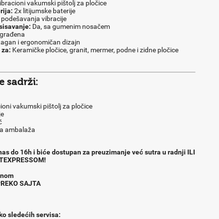
bracioni vakumski pištolj za pločice
rija:
2x litijumske baterije
 podešavanja vibracije
isavanje:
Da, sa gumenim nosačem
građena
agan i ergonomičan dizajn
 za:
Keramičke pločice, granit, mermer, podne i zidne pločice
 sadrži:
ioni vakumski pištolj za pločice
je
č
na ambalaža
as do 16h i biće dostupan za preuzimanje već sutra u radnji ILI
TEXPRESSOM!
fonom
 PREKO SAJTA
ko slede
ć
ih servisa: