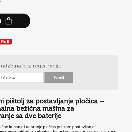
-
I
Pin it
rudžbina
bez registracije
i pištolj za postavljanje pločica –
nalna bežična mašina za
anje sa dve baterije
učno kucanje i udaranje pločica prilikom postavljanja!
 vakumski pištolj za pločice
donosi novu eru preciznosti i lakoće