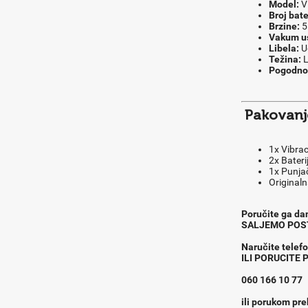
Model:
Vi
Broj bate
Brzine:
5
Vakum us
Libela:
U
Težina:
L
Pogodno
Pakovanje
1x Vibrac
2x Bateri
1x Punja
Original
Poručite ga dan
SALJEMO POS
Naru
č
ite tele
ILI PORUCITE
060 166 10 77
ili porukom pre