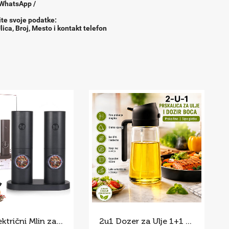
 WhatsApp /
ite svoje podatke:
lica, Broj, Mesto i kontakt telefon
Set – Električni Mlin za Začine
2u1 Dozer za Ulje 1+1 GRATIS