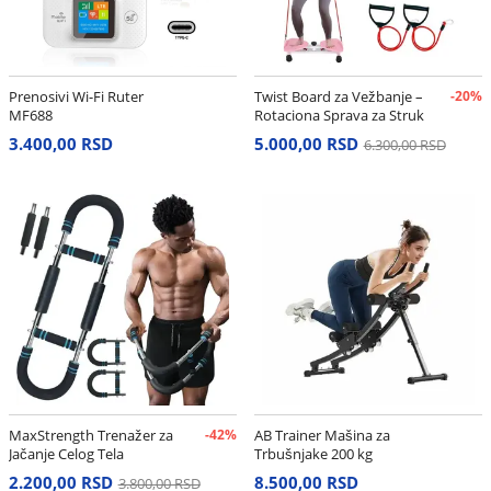
Prenosivi Wi-Fi Ruter
Twist Board za Vežbanje –
-20%
MF688
Rotaciona Sprava za Struk
i Stomak
3.400,00 RSD
5.000,00 RSD
6.300,00 RSD
MaxStrength Trenažer za
-42%
AB Trainer Mašina za
Jačanje Celog Tela
Trbušnjake 200 kg
2.200,00 RSD
8.500,00 RSD
3.800,00 RSD