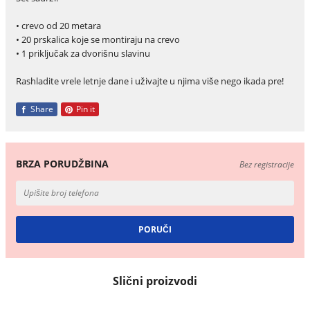
• crevo od 20 metara
• 20 prskalica koje se montiraju na crevo
• 1 priključak za dvorišnu slavinu
Rashladite vrele letnje dane i uživajte u njima više nego ikada pre!
Share
Pin it
BRZA PORUDŽBINA
Bez registracije
Slični proizvodi