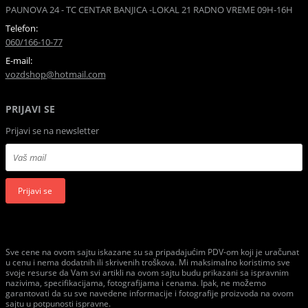
PAUNOVA 24 - TC CENTAR BANJICA -LOKAL 21 RADNO VREME 09H-16H
Telefon:
060/166-10-77
E-mail:
vozdshop@hotmail.com
PRIJAVI SE
Prijavi se na newsletter
Prijavi se
Sve cene na ovom sajtu iskazane su sa pripadajućim PDV-om koji je uračunat
u cenu i nema dodatnih ili skrivenih troškova. Mi maksimalno koristimo sve
svoje resurse da Vam svi artikli na ovom sajtu budu prikazani sa ispravnim
nazivima, specifikacijama, fotografijama i cenama. Ipak, ne možemo
garantovati da su sve navedene informacije i fotografije proizvoda na ovom
sajtu u potpunosti ispravne.