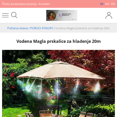
Često postavljana pitanja
Kontakti
SR
RU
EN
Početna strana
/
PORUCI-POKUPI
/
Vodena Magla prskalice za hlađenje 20m
Vodena Magla prskalice za hlađenje 20m