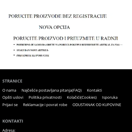
STRANICE
O nama
Najčešće postavljana pitanja(FAQ)
Kontakti
Opšti uslovi
Politika privatnosti
Kolačići(Cookies)
Isporuka
Prijavi se
Reklamacije i povrat robe
ODUSTANAK OD KUPOVINE
KONTAKTI
Adresa: