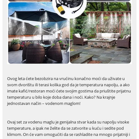
Ovog leta ćete bezobzira na vrućinu konačno moći da uživate u
svom dvorištu ili terasi kolika god da je temperatura napolju, a ako
imate kafić/restoran moći ćete svojim gostima da priuštite prijatnu
temperaturu u bilo koje doba dana i noći. Kako? Na krajnje
jednostavan način – vodenom maglom!
Ovaj set za vodenu maglu je genijalna stvar kada su napolju visoke
temperature, a ipak ne želite da se zatvorite u kuću i sedite pod
klimom. On će vam omogućiti da se rashladite na mnogo prijatniji i