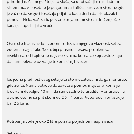
prirodniji način nego što je to slučaj sa unutrašnjim rashladnim
sistemima. A posebno je pogodan za kafiće, barove, restorane gde
je važno da se gosti osećaju prijatno kada dođu da bi dolazak i
ponovili. Neka vaš kafić postane prijatno mesto za druženje čak i
kada je napolju jako vruće.
Osim što hladi vazduh vodom i održava njegovu vlažnost, set za
vodenu maglu takođe suzbija prašinu i rešava problem sa
insektima, od kojih smo najviše kivni na komarce koji često znaju
da nam pokvare uživanje tokom letnjih večeri.
Još jedna prednost ovog seta je ta što možete sami da ga montirate
gde želite. Nema potrebe da zovete u pomoć majstore, komšije,
biće vam dovoljno 10 min da samostalno to uradite. Montira se na
običnu česmu sa pritiskom od 2,5 – 4 bara. Preporučeni pritisak je
bar 2,5 bara.
Potrošnja vode je oko 2 litre po satu po jednom raspršivaču.
Set sadrži: