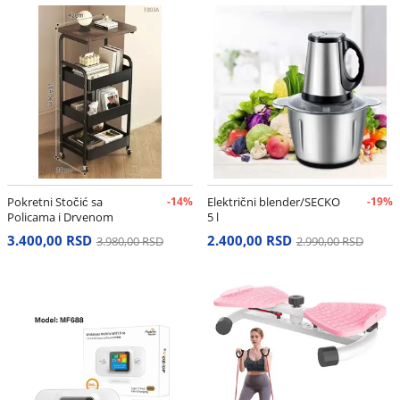
Pokretni Stočić sa
-14%
Električni blender/SECKO
-19%
Policama i Drvenom
5 l
Pločom – Višenamenska
3.400,00 RSD
2.400,00 RSD
3.980,00 RSD
2.990,00 RSD