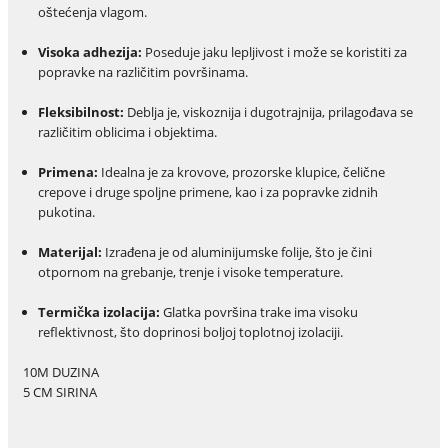
oštećenja vlagom.
Visoka adhezija:
Poseduje jaku lepljivost i može se koristiti za
popravke na različitim površinama.
Fleksibilnost:
Deblja je, viskoznija i dugotrajnija, prilagođava se
različitim oblicima i objektima.
Primena:
Idealna je za krovove, prozorske klupice, čelične
crepove i druge spoljne primene, kao i za popravke zidnih
pukotina.
Materijal:
Izrađena je od aluminijumske folije, što je čini
otpornom na grebanje, trenje i visoke temperature.
Termička izolacija:
Glatka površina trake ima visoku
reflektivnost, što doprinosi boljoj toplotnoj izolaciji.
10M DUZINA
5 CM SIRINA