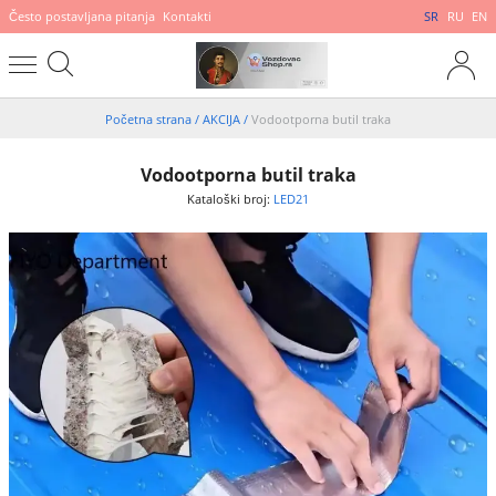
Često postavljana pitanja
Kontakti
SR
RU
EN
Početna strana
/
AKCIJA
/
Vodootporna butil traka
Vodootporna butil traka
Kataloški broj:
LED21