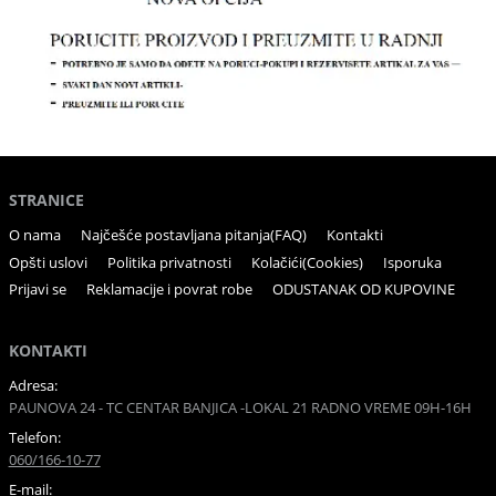
STRANICE
O nama
Najčešće postavljana pitanja(FAQ)
Kontakti
Opšti uslovi
Politika privatnosti
Kolačići(Cookies)
Isporuka
Prijavi se
Reklamacije i povrat robe
ODUSTANAK OD KUPOVINE
KONTAKTI
Adresa:
PAUNOVA 24 - TC CENTAR BANJICA -LOKAL 21 RADNO VREME 09H-16H
Telefon:
060/166-10-77
E-mail: