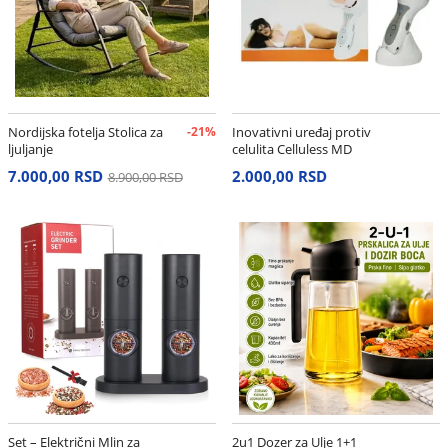
Nordijska fotelja Stolica za
-21%
Inovativni uređaj protiv
ljuljanje
celulita Celluless MD
7.000,00 RSD
2.000,00 RSD
8.900,00 RSD
Set – Električni Mlin za
2u1 Dozer za Ulje 1+1