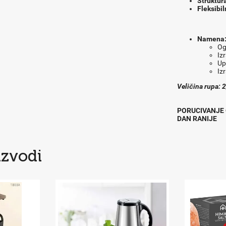
Struktur
Fleksibil
Namena
Og
Izr
Up
Iz
Veličina rupa: 2
PORUCIVANJE 
DAN RANIJE
izvodi