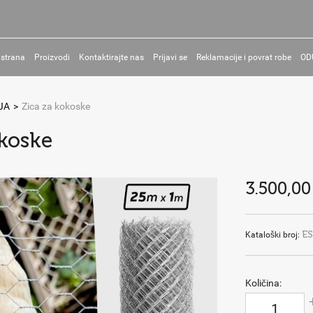
 strana
Proizvodi
Kontaktirajte nas
Prijavi se
Reklamacije i povrat robe
OD
JA
>
Zica za kokoske
okoske
3.500,00
E
Kataloški broj:
Količina: