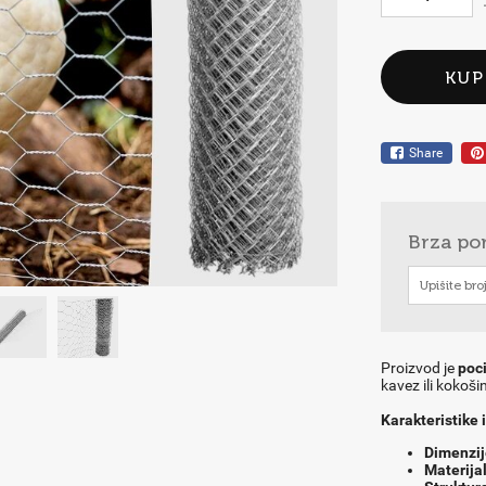
KUP
Share
Brza po
Proizvod je
poc
kavez ili kokoši
Karakteristike
Dimenzij
Materijal