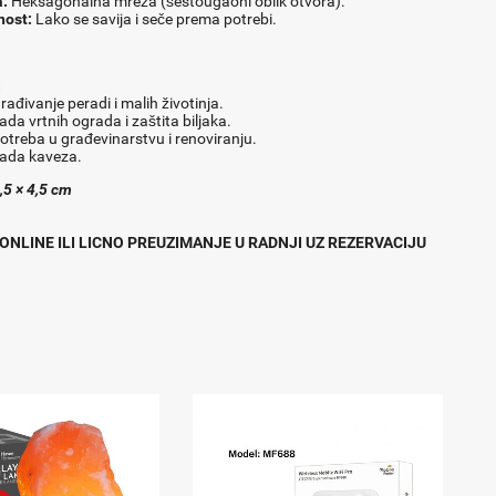
a:
Heksagonalna mreža (šestougaoni oblik otvora).
nost:
Lako se savija i seče prema potrebi.
:
rađivanje peradi i malih životinja.
ada vrtnih ograda i zaštita biljaka.
otreba u građevinarstvu i renoviranju.
rada kaveza.
,5 × 4,5 cm
ONLINE ILI LICNO PREUZIMANJE U RADNJI UZ REZERVACIJU