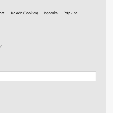
osti
Kolačići(Cookies)
Isporuka
Prijavi se
7