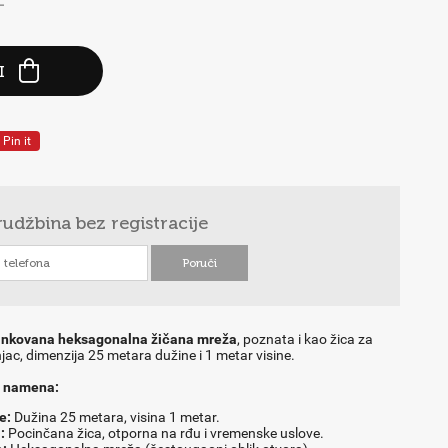
-
I
Pin it
rudžbina
bez registracije
inkovana heksagonalna žičana mreža
, poznata i kao žica za
njac, dimenzija 25 metara dužine i 1 metar visine.
 i namena:
e:
Dužina 25 metara, visina 1 metar.
:
Pocinčana žica, otporna na rđu i vremenske uslove.