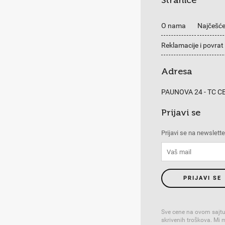
Stranice
O nama
Najčešće
Reklamacije i povrat
Adresa
PAUNOVA 24 - TC 
Prijavi se
Prijavi se na newslette
PRIJAVI SE
Sve cene na ovom sajtu
skrivenih troškova. Mi