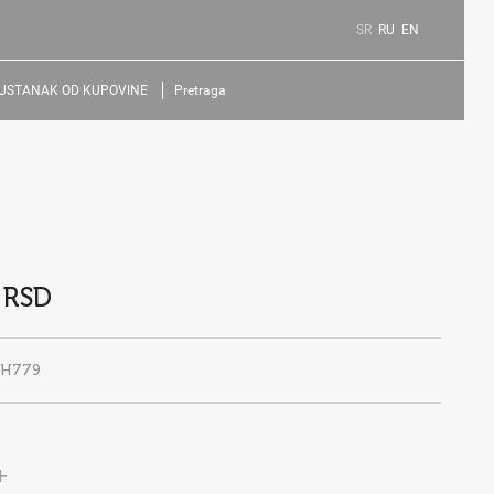
SR
RU
EN
USTANAK OD KUPOVINE
Pretraga
 RSD
SH779
+