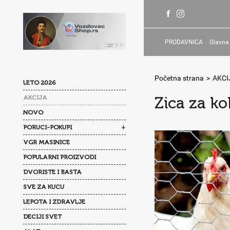
PRODAVNICA
Glavna
Početna strana
>
AKCI
LETO 2026
AKCIJA
Zica za k
NOVO
+
PORUCI-POKUPI
VGR MASINICE
POPULARNI PROIZVODI
DVORISTE I BASTA
SVE ZA KUCU
LEPOTA I ZDRAVLJE
DECIJI SVET