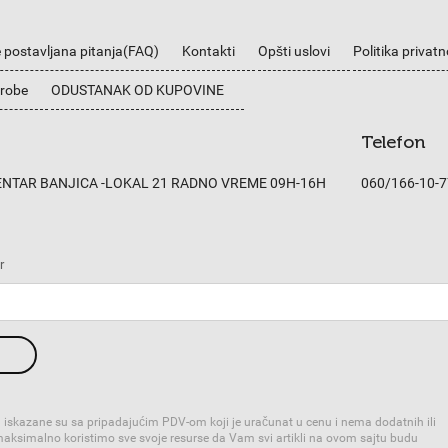
 postavljana pitanja(FAQ)
Kontakti
Opšti uslovi
Politika privatn
 robe
ODUSTANAK OD KUPOVINE
Telefon
CENTAR BANJICA -LOKAL 21 RADNO VREME 09H-16H
060/166-10-7
r
 iskazane su sa pripadajućim PDV-om koji je uračunat u cenu i nema dodatnih ili
 maksimalno koristimo sve svoje resurse da Vam svi artikli na ovom sajtu budu