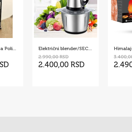
Pokretni Stočić sa Policama i Drvenom Pločom – Višenamenska
Električni blender/SECKO 5 l
2.990,00 RSD
3.400,0
RSD
2.400,00 RSD
2.49