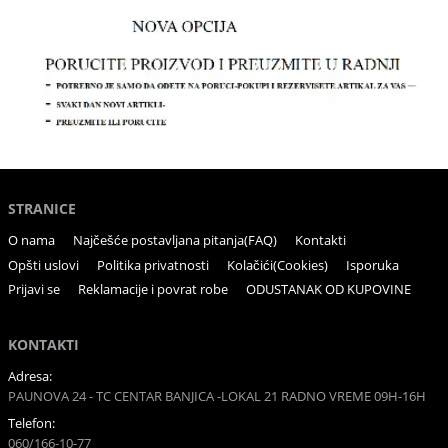
STRANICE
O nama
Najčešće postavljana pitanja(FAQ)
Kontakti
Opšti uslovi
Politika privatnosti
Kolačići(Cookies)
Isporuka
Prijavi se
Reklamacije i povrat robe
ODUSTANAK OD KUPOVINE
KONTAKTI
Adresa:
PAUNOVA 24 - TC CENTAR BANJICA -LOKAL 21 RADNO VREME 09H-16H
Telefon:
060/166-10-77