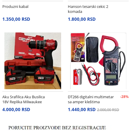
Produzni kabal
Hanson tesarski cekic 2
komada
1.350,00 RSD
1.800,00 RSD
Aku Srafilica Aku Busilica
DT266 digitalni multimetar
-28%
18V Replika Milwaukee
sa amper kleštima
4.000,00 RSD
1.440,00 RSD
2.000,00 RSD