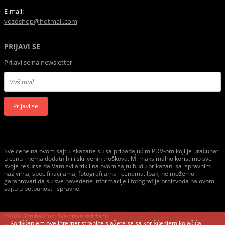
E-mail:
vozdshop@hotmail.com
PRIJAVI SE
Prijavi se na newsletter
Prijavi se
Sve cene na ovom sajtu iskazane su sa pripadajućim PDV-om koji je uračunat
u cenu i nema dodatnih ili skrivenih troškova. Mi maksimalno koristimo sve
svoje resurse da Vam svi artikli na ovom sajtu budu prikazani sa ispravnim
nazivima, specifikacijama, fotografijama i cenama. Ipak, ne možemo
garantovati da su sve navedene informacije i fotografije proizvoda na ovom
sajtu u potpunosti ispravne.
©2020 GombaShop, Sva prava zadržana
Korišćenjem ove internet stranice slažete se sa korišćenjem kolačića