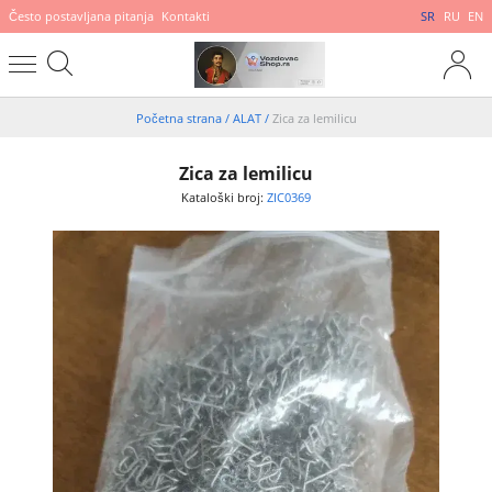
Često postavljana pitanja
Kontakti
SR
RU
EN
Početna strana
/
ALAT
/
Zica za lemilicu
Zica za lemilicu
Kataloški broj:
ZIC0369