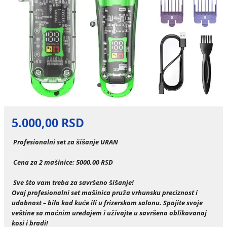
5.000,00 RSD
Profesionalni set za šišanje URAN
Cena za 2 mašinice: 5000,00 RSD
Sve što vam treba za savršeno šišanje!
Ovaj profesionalni set mašinica pruža vrhunsku preciznost i
udobnost – bilo kod kuće ili u frizerskom salonu. Spojite svoje
veštine sa moćnim uređajem i uživajte u savršeno oblikovanoj
kosi i bradi!