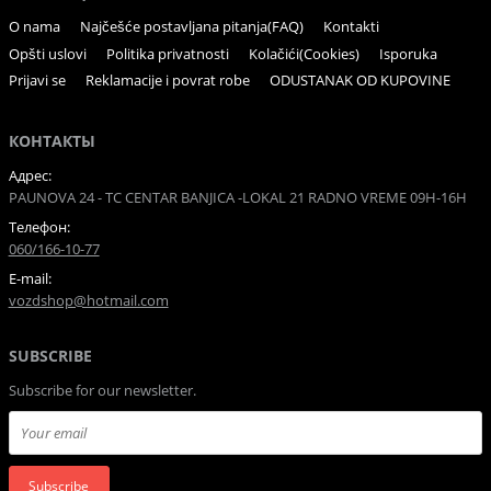
O nama
Najčešće postavljana pitanja(FAQ)
Kontakti
Opšti uslovi
Politika privatnosti
Kolačići(Cookies)
Isporuka
Prijavi se
Reklamacije i povrat robe
ODUSTANAK OD KUPOVINE
КОНТАКТЫ
Адрес:
PAUNOVA 24 - TC CENTAR BANJICA -LOKAL 21 RADNO VREME 09H-16H
Телефон:
060/166-10-77
E-mail:
vozdshop@hotmail.com
SUBSCRIBE
Subscribe for our newsletter.
Subscribe