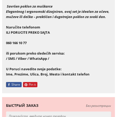
Savršen poklon za muškarce
Elegantnog i ergonomski dizajniran, ovaj set je idealan za očeve,
muževe ili dečka – praktičan i dugotrajan poklon za svaki dan.
Naru
č
ite telefonom
ILI PORUCITE PREKO SAJTA
060 166 10 77
ili porukom preko slede
ć
ih servisa:
/ SMS / Viber / WhatsApp /
U Poruci navedite svoje podatke:
Ime, Prezime, Ulica, Broj, Mesto i kontakt telefon
Share
Pin it
БЫСТРЫЙ ЗАКАЗ
Без регистрации