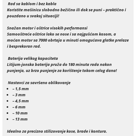
Rad sa kablom i bez kabla
Koristite mašinicu slobodno bežično ili dok se puni – praktično i
pouzdano u svakoj situaciji!
Snažan motor i oštrice visokih performansi
Samooštreće oštrice lako se nose i sa najgušćom kosom, a
moćan motor sa 7000 obrtaja u minuti omogućava glatke prelaze
i besprekoran rad.
Baterija velikog kapaciteta
Litijum-jonska baterija pruža do 180 minuta rada nakon
punjenja, uz brzo punjenje za korištenje tokom celog dana!
Nastavci za savršeno oblikovanje
– 1,5 mm
– 3 mm
– 4,5 mm
– 6 mm
– 10 mm
– 13 mm
Idealno za precizno stilizovanje kose, brade i kontura.