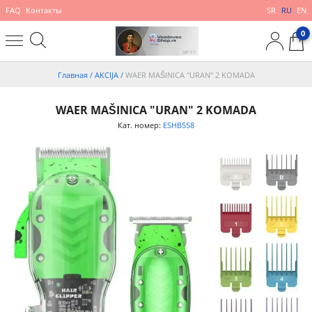
FAQ
Контакты
SR
RU
EN
0
Главная
/
AKCIJA
/
WAER MAŠINICA "URAN" 2 KOMADA
WAER MAŠINICA "URAN" 2 KOMADA
Кат. номер:
ESHB558