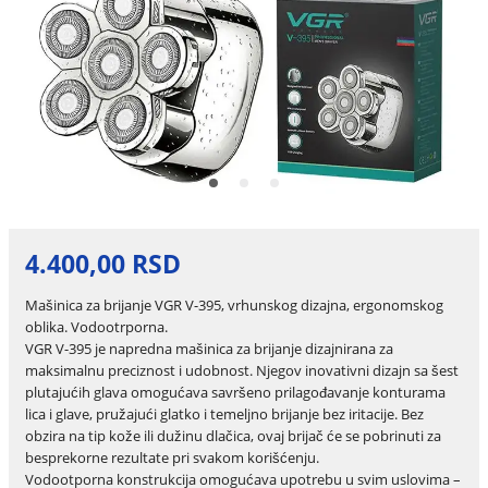
4.400,00 RSD
Mašinica za brijanje VGR V-395, vrhunskog dizajna, ergonomskog
oblika. Vodootrporna.
VGR V-395 je napredna mašinica za brijanje dizajnirana za
maksimalnu preciznost i udobnost. Njegov inovativni dizajn sa šest
plutajućih glava omogućava savršeno prilagođavanje konturama
lica i glave, pružajući glatko i temeljno brijanje bez iritacije. Bez
obzira na tip kože ili dužinu dlačica, ovaj brijač će se pobrinuti za
besprekorne rezultate pri svakom korišćenju.
Vodootporna konstrukcija omogućava upotrebu u svim uslovima –