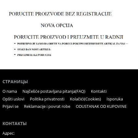
СТРАНИЦЫ
O nama
Najčešće postavljana pitanja(FAQ)
Kontakti
Opšti uslovi
Politika privatnosti
Kolačići(Cookies)
Isporuka
Prijavi se
Reklamacije i povrat robe
ODUSTANAK OD KUPOVINE
КОНТАКТЫ
Адрес: