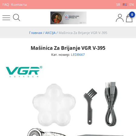
FAQ
Контакты
SR
RU
EN
0
Главная
/
AKCIJA
/
Mašinica Za Brijanje VGR V-395
Mašinica Za Brijanje VGR V-395
Кат. номер:
LEDB667