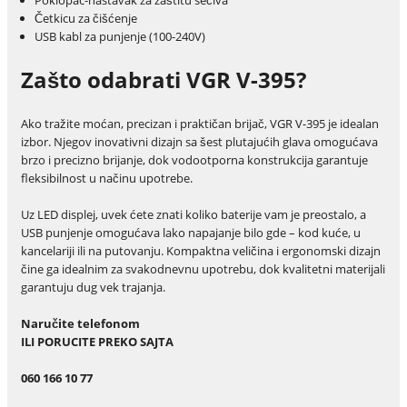
Četkicu za čišćenje
USB kabl za punjenje (100-240V)
Zašto odabrati VGR V-395?
Ako tražite moćan, precizan i praktičan brijač, VGR V-395 je idealan
izbor. Njegov inovativni dizajn sa šest plutajućih glava omogućava
brzo i precizno brijanje, dok vodootporna konstrukcija garantuje
fleksibilnost u načinu upotrebe.
Uz LED displej, uvek ćete znati koliko baterije vam je preostalo, a
USB punjenje omogućava lako napajanje bilo gde – kod kuće, u
kancelariji ili na putovanju. Kompaktna veličina i ergonomski dizajn
čine ga idealnim za svakodnevnu upotrebu, dok kvalitetni materijali
garantuju dug vek trajanja.
Naru
č
ite telefonom
ILI PORUCITE PREKO SAJTA
060 166 10 77