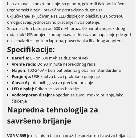
bilo za suvo ili mokro brijanje, sa penom, gelom ili čak pod tušem.
Ergonomski dizajn i praktično postavljeno dugme za
uključivanje/isključivanje sa LED displejom olakšavaju upotrebu i
omogućavaju jednostavno praćenje nivoa baterije.
Snažna Li-Ion baterija od 600 mAh pruža 90 minuta neprekidnog
rada, dok USB punjenje omogućava jednostavno napajanje gde god
da se nalazite – putem laptopa, powerbanka ili zidnog adaptera.
Specifikacije:
Baterija:
Li-Ion 600 mAh za dug radni vek
Vreme rada:
Do 90 minuta neprekidnog rada
Napon:
100-240V – kompatibilan sa globalnim standardima
Punjenje:
USB kabl za brzo i praktično punjenje
Glave:
6 plutajućih glava za precizno brijanje
LED displej:
Prikazuje status baterije
Vodootporan dizajn:
Pogodan za suvo i mokro brijanje, lako
čišćenje
Napredna tehnologija za
savršeno brijanje
VGR V-395
je dizajniran tako da pruži besprekorno iskustvo brijanja