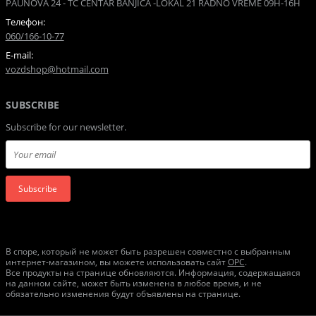
PAUNOVA 24 - TC CENTAR BANJICA -LOKAL 21 RADNO VREME 09H-16H
Телефон:
060/166-10-77
E-mail:
vozdshop@hotmail.com
SUBSCRIBE
Subscribe for our newsletter.
Subscribe
В споре, который не может быть разрешен совместно с выбранным
интернет-магазином, вы можете использовать сайт
ОРС
.
Все продукты на странице обновляются. Информация, содержащаяся
на данном сайте, может быть изменена в любое время, и не
обязательно изменения будут объявлены на странице.