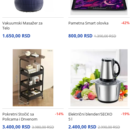
Vakuumski Masažer za
Pametna Smart olovka
-42%
Telo
1.650,00 RSD
800,00 RSD
1.390,00 RSD
Pokretni Stočić sa
-14%
Električni blender/SECKO
-19%
Policama i Drvenom
5 l
Pločom – Višenamenska
3.400,00 RSD
2.400,00 RSD
3.980,00 RSD
2.990,00 RSD