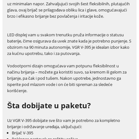
uz minimalan napor. Zahvaljujući svojih šest fleksibilnih, plutajućih
glava, ovaj brijač se prilagođava obliku lica i glave, omogućavajući
brzo i efikasno brijanje bez povlačenja i iritacije kože.
LED displej vam u svakom trenutku pruža informacije o statusu
baterije, čime osigurava da uvek znate kada je potrebno punjenje. S
obzirom na 90 minuta autonomije, VGR V-395 je idealan izbor kako
za kućnu upotrebu, tako i za putovanja.
Vodootporni dizajn omogućava vam potpunu fleksibilnost u
načinu brijanja – možete ga koristiti suvo, sa kremom ili gelom za
brijanje, pa čak i pod tušem. Nakon upotrebe, jednostavno ga
isperite pod mlazom vode i on će biti spreman za sledeće
korišćenje.
Šta dobijate u paketu?
Uz VGR V-395 dobijate sve što vam je potrebno za kompletno
brijanje i održavanje uređaja, uključujući:
Brijač V-395
Poklopac-nastavak za zaštitu sečiva