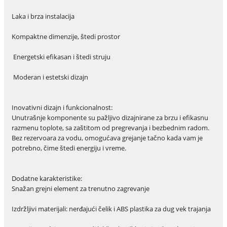
Laka i brza instalacija
Kompaktne dimenzije, štedi prostor
Energetski efikasan i štedi struju
Moderan i estetski dizajn
Inovativni dizajn i funkcionalnost:
Unutrašnje komponente su pažljivo dizajnirane za brzu i efikasnu
razmenu toplote, sa zaštitom od pregrevanja i bezbednim radom.
Bez rezervoara za vodu, omogućava grejanje tačno kada vam je
potrebno, čime štedi energiju i vreme.
Dodatne karakteristike:
Snažan grejni element za trenutno zagrevanje
Izdržljivi materijali: nerđajući čelik i ABS plastika za dug vek trajanja