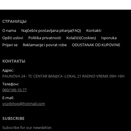
СТРАНИЦЫ
O nama
Najčešće postavljana pitanja(FAQ)
Kontakti
Opšti uslovi
Politika privatnosti
Kolačići(Cookies)
Isporuka
Prijavi se
Reklamacije i povrat robe
ODUSTANAK OD KUPOVINE
КОНТАКТЫ
Адрес:
PAUNOVA 24 - TC CENTAR BANJICA -LOKAL 21 RADNO VREME 09H-16H
Телефон:
060/166-10-77
E-mail:
vozdshop@hotmail.com
SUBSCRIBE
Subscribe for our newsletter.