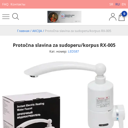
FAQ
Контакты
SR
RU
EN
0
Главная
/
AKCIJA
/
Protočna slavina za sudoperu/korpus RX-005
Protočna slavina za sudoperu/korpus RX-005
Кат. номер:
LEDS87