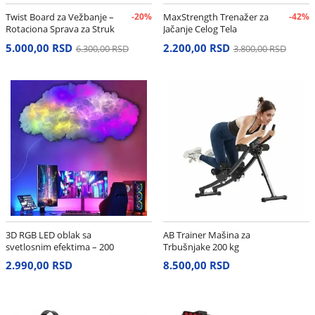
Twist Board za Vežbanje –
-20%
MaxStrength Trenažer za
-42%
Rotaciona Sprava za Struk
Jačanje Celog Tela
i Stomak
5.000,00 RSD
2.200,00 RSD
6.300,00 RSD
3.800,00 RSD
3D RGB LED oblak sa
AB Trainer Mašina za
svetlosnim efektima – 200
Trbušnjake 200 kg
cm
2.990,00 RSD
8.500,00 RSD