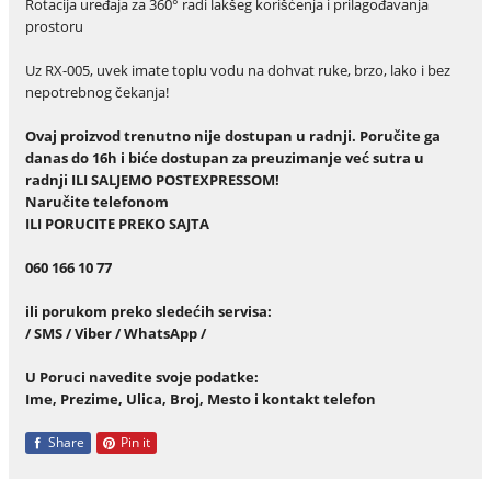
Rotacija uređaja za 360° radi lakšeg korišćenja i prilagođavanja
prostoru
Uz RX-005, uvek imate toplu vodu na dohvat ruke, brzo, lako i bez
nepotrebnog čekanja!
Ovaj proizvod trenutno nije dostupan u radnji. Poručite ga
danas do 16h i biće dostupan za preuzimanje već sutra u
radnji ILI SALJEMO POSTEXPRESSOM!
Naru
č
ite telefonom
ILI PORUCITE PREKO SAJTA
060 166 10 77
ili porukom preko slede
ć
ih servisa:
/ SMS / Viber / WhatsApp /
U Poruci navedite svoje podatke:
Ime, Prezime, Ulica, Broj, Mesto i kontakt telefon
Share
Pin it