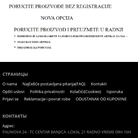
СТРАНИЦЫ
O nama
Najčešće postavljana pitanja(FAQ)
Kontakti
Opšti uslovi
Politika privatnosti
Kolačići(Cookies)
Isporuka
Prijavi se
Reklamacije i povrat robe
ODUSTANAK OD KUPOVINE
КОНТАКТЫ
Адрес:
PAUNOVA 24 - TC CENTAR BANJICA -LOKAL 21 RADNO VREME 09H-16H