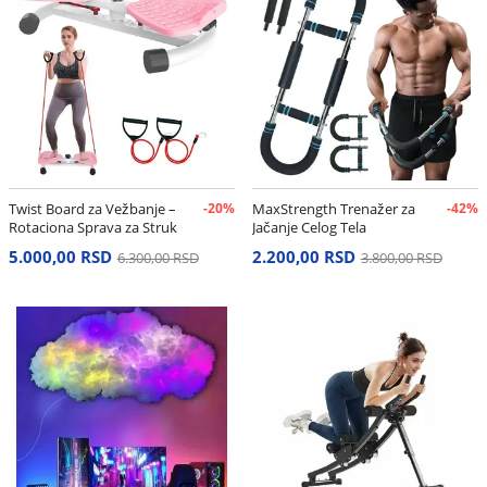
Twist Board za Vežbanje –
-20%
MaxStrength Trenažer za
-42%
Rotaciona Sprava za Struk
Jačanje Celog Tela
i Stomak
5.000,00 RSD
2.200,00 RSD
6.300,00 RSD
3.800,00 RSD