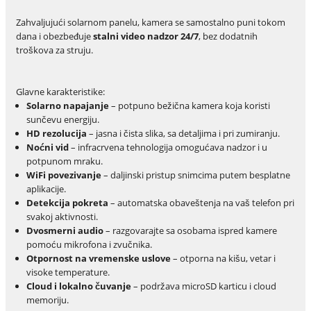
Zahvaljujući solarnom panelu, kamera se samostalno puni tokom
dana i obezbeđuje
stalni video nadzor 24/7
, bez dodatnih
troškova za struju.
Glavne karakteristike:
Solarno napajanje
– potpuno bežična kamera koja koristi
sunčevu energiju.
HD rezolucija
– jasna i čista slika, sa detaljima i pri zumiranju.
Noćni vid
– infracrvena tehnologija omogućava nadzor i u
potpunom mraku.
WiFi povezivanje
– daljinski pristup snimcima putem besplatne
aplikacije.
Detekcija pokreta
– automatska obaveštenja na vaš telefon pri
svakoj aktivnosti.
Dvosmerni audio
– razgovarajte sa osobama ispred kamere
pomoću mikrofona i zvučnika.
Otpornost na vremenske uslove
– otporna na kišu, vetar i
visoke temperature.
Cloud i lokalno čuvanje
– podržava microSD karticu i cloud
memoriju.