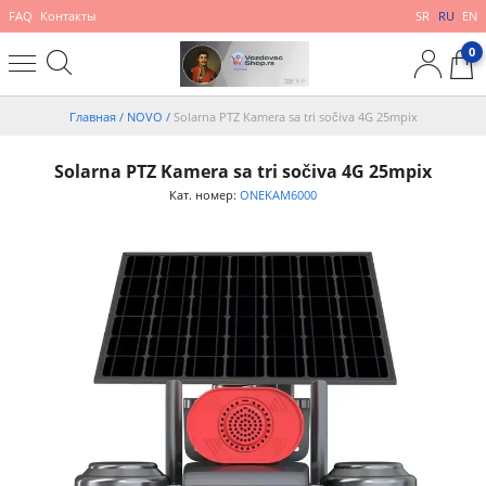
FAQ
Контакты
SR
RU
EN
0
Главная
/
NOVO
/
Solarna PTZ Kamera sa tri sočiva 4G 25mpix
Solarna PTZ Kamera sa tri sočiva 4G 25mpix
Кат. номер:
ONEKAM6000