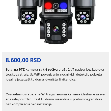
8.600,00 RSD
Solarna PTZ kamera sa tri sočiva
pruža 24/7 nadzor bez kablova i
troškova struje. Uz WiFi povezivanje, noćni vid i detekciju pokreta,
idealna je za zaštitu doma, dvorišta ili vikendice.
Ova
solarno napajana WiFi sigurnosna kamera
idealna je za sve
koji žele pouzdanu zaštitu doma, vikendice ili poslovnog prostora
bez komplikacija oko instalacije.