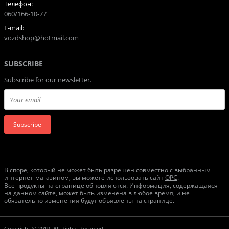
Телефон:
060/166-10-77
E-mail:
vozdshop@hotmail.com
SUBSCRIBE
Subscribe for our newsletter.
Subscribe
В споре, который не может быть разрешен совместно с выбранным
интернет-магазином, вы можете использовать сайт
ОРС
.
Все продукты на странице обновляются. Информация, содержащаяся
на данном сайте, может быть изменена в любое время, и не
обязательно изменения будут объявлены на странице.
Copyright © 2019. All Rights Reserved