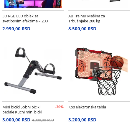
3D RGB LED oblak sa
AB Trainer Mašina za
svetlosnim efektima – 200
Trbušnjake 200 kg
cm
2.990,00 RSD
8.500,00 RSD
Mini bicikl Sobni bicikl
-30%
Kos elektronska tabla
pedale Kucni mini bickl
3.000,00 RSD
3.200,00 RSD
4.300,00 RSD