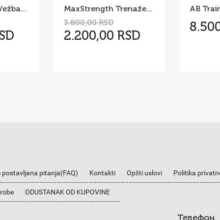
Twist Board za Vežbanje – Rotaciona Sprava za Struk i Stomak
MaxStrength Trenažer za Jačanje Celog Tela
3.800,00 RSD
8.50
RSD
2.200,00 RSD
 postavljana pitanja(FAQ)
Kontakti
Opšti uslovi
Politika privatn
 robe
ODUSTANAK OD KUPOVINE
Телефон