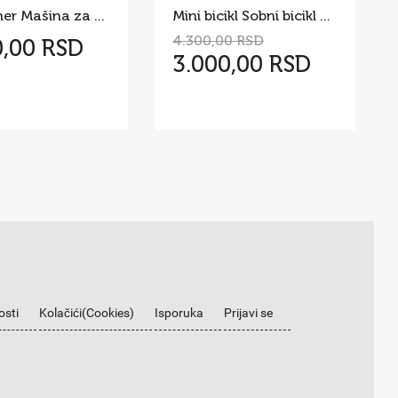
AB Trainer Mašina za Trbušnjake 200 kg
Mini bicikl Sobni bicikl pedale Kucni mini bickl
4.300,00 RSD
0,00 RSD
3.000,00 RSD
osti
Kolačići(Cookies)
Isporuka
Prijavi se