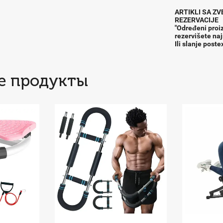
ARTIKLI SA Z
REZERVACIJE
"Određeni proiz
rezervišete na
Ili slanje post
е продукты