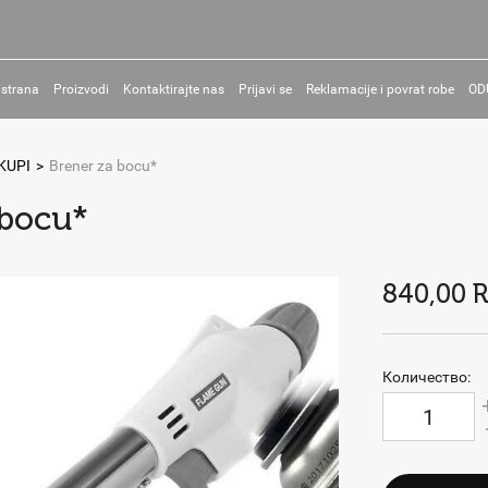
 strana
Proizvodi
Kontaktirajte nas
Prijavi se
Reklamacije i povrat robe
OD
KUPI
>
Brener za bocu*
 bocu*
840,00 
Количество: