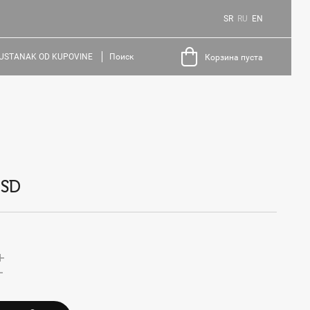
SR
RU
EN
USTANAK OD KUPOVINE
Поиск
Корзина пуста
RSD
+
-