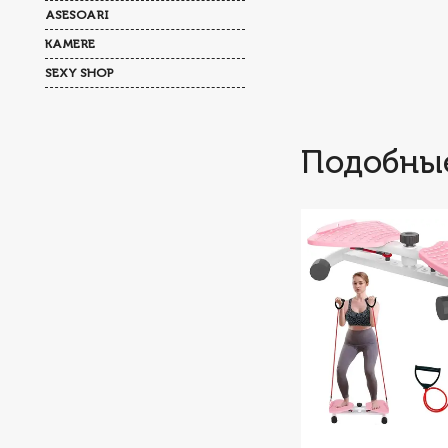
ASESOARI
KAMERE
SEXY SHOP
Подобны