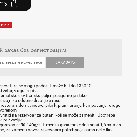
ТЬ
Pin it
й заказ
без регистрации
mperatura se mogu podesiti, može biti do 1350° C.
i vetar, vlagu i vodu.
omatsko elektronsko paljenje, sigurno je i lako.
dizajn za udobno držanje u ruci.
restoran, domaćinstvo, piknik, planinarenje, kampovanje i druge
tvorenom.
vrstiti na rezervoar za butan, koji se može zameniti. Upotreba
i prihvatljiv.
gorevanja: 50-140g/h. Limenka gasa može da koristi 1,6 sata do
dno, za zamenu novog rezervoara potrebno je samo nekoliko