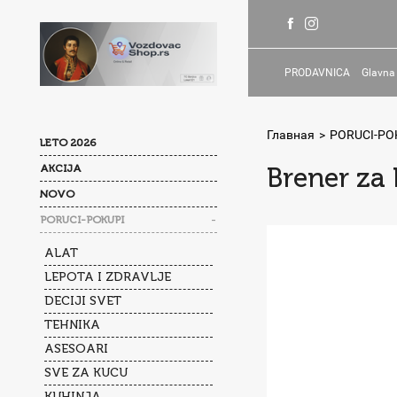
PRODAVNICA
Glavna
Главная
>
PORUCI-PO
LETO 2026
AKCIJA
Brener za
NOVO
-
PORUCI-POKUPI
ALAT
LEPOTA I ZDRAVLJE
DECIJI SVET
TEHNIKA
ASESOARI
SVE ZA KUCU
KUHINJA