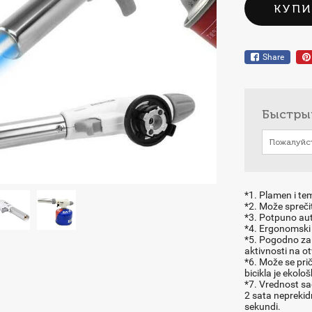
КУПИ
Share
Быстры
*1. Plamen i te
*2. Može sprečit
*3. Potpuno aut
*4. Ergonomski 
*5. Pogodno za 
aktivnosti na o
*6. Može se prič
bicikla je ekološk
*7. Vrednost sa
2 sata nepreki
sekundi.