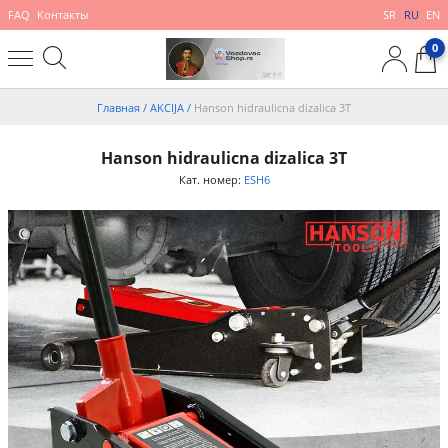
FAQ
Контакты
SR
RU
EN
0
Главная
/
AKCIJA
/
Hanson hidraulicna dizalica 3T
Hanson hidraulicna dizalica 3T
Кат. номер:
ESH6