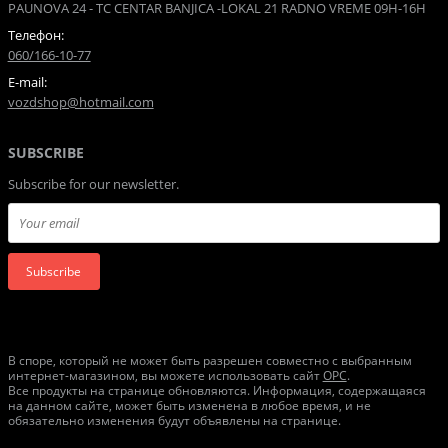
PAUNOVA 24 - TC CENTAR BANJICA -LOKAL 21 RADNO VREME 09H-16H
Телефон:
060/166-10-77
E-mail:
vozdshop@hotmail.com
SUBSCRIBE
Subscribe for our newsletter.
Subscribe
В споре, который не может быть разрешен совместно с выбранным
интернет-магазином, вы можете использовать сайт
ОРС
.
Все продукты на странице обновляются. Информация, содержащаяся
на данном сайте, может быть изменена в любое время, и не
обязательно изменения будут объявлены на странице.