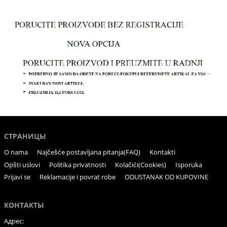
СТРАНИЦЫ
O nama
Najčešće postavljana pitanja(FAQ)
Kontakti
Opšti uslovi
Politika privatnosti
Kolačići(Cookies)
Isporuka
Prijavi se
Reklamacije i povrat robe
ODUSTANAK OD KUPOVINE
КОНТАКТЫ
Адрес: