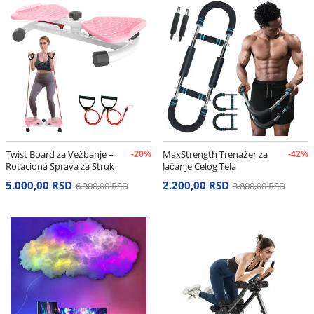
Twist Board za Vežbanje –
-20%
MaxStrength Trenažer za
-42%
Rotaciona Sprava za Struk
Jačanje Celog Tela
i Stomak
5.000,00 RSD
2.200,00 RSD
6.300,00 RSD
3.800,00 RSD