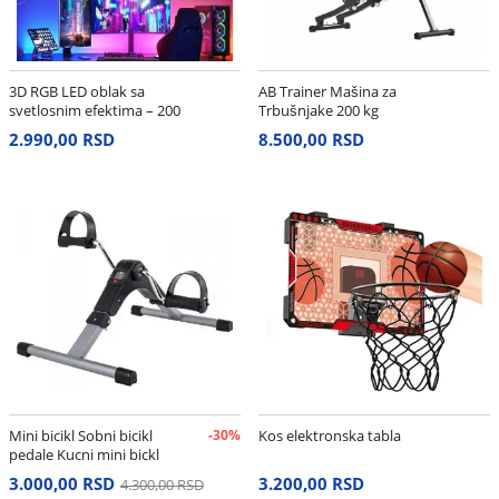
3D RGB LED oblak sa
AB Trainer Mašina za
svetlosnim efektima – 200
Trbušnjake 200 kg
cm
2.990,00 RSD
8.500,00 RSD
Mini bicikl Sobni bicikl
-30%
Kos elektronska tabla
pedale Kucni mini bickl
3.000,00 RSD
3.200,00 RSD
4.300,00 RSD